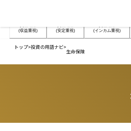
資産運用

資産運用

資産運用

(収益重視)
(安定重視)
(インカム重視)
トップ
>
投資の用語ナビ
>
生命保険