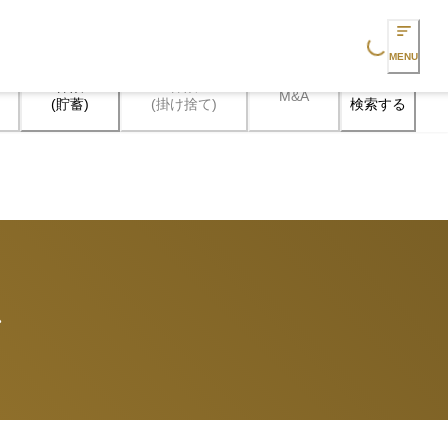
Loading...
MENU
保険

保険

M&A
検索する
(貯蓄)
(掛け捨て)
語