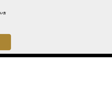
い方
について