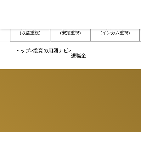
資産運用

資産運用

資産運用

(収益重視)
(安定重視)
(インカム重視)
トップ
>
投資の用語ナビ
>
退職金