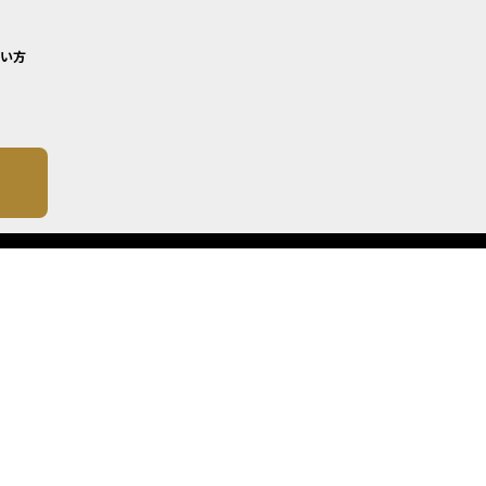
い方
について