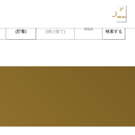
Loading...
MENU
保険

保険

M&A
検索する
(貯蓄)
(掛け捨て)