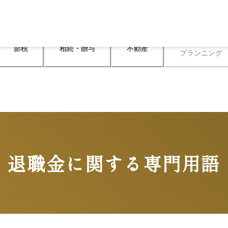
ライフ

節税
相続・贈与
不動産
プランニング
退職金に関する専門用語