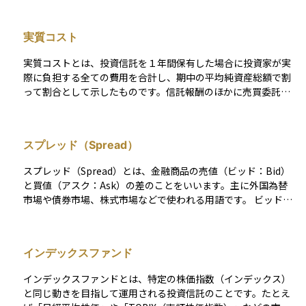
割りで乗じる形で毎日控除されるため、投資家が口座から現金
で支払う場面はありません。 したがって運用成績がマイナスで
実質コスト
も信託報酬は必ず差し引かれ、長期にわたる複利効果を目減り
させる“見えないコスト”として意識されます。 販売時に一度だ
実質コストとは、投資信託を１年間保有した場合に投資家が実
け負担する販売手数料や、法定監査報酬などと異なり、信託報
際に負担する全ての費用を合計し、期中の平均純資産総額で割
酬は保有期間中ずっと発生するランニングコストです。 実際に
って割合として示したものです。信託報酬のほかに売買委託手
は運用会社が3〜6割、販売会社が3〜5割、受託銀行が1〜2割前
数料や監査費用、保管費用など運用に付随する細かな経費も含
後を受け取る設計が一般的で、アクティブ型ファンドでは1％
まれるため、名目の信託報酬より高くなるのが一般的です。多
超、インデックス型では0.1％台まで低下するケースもありま
くの場合、決算後に運用報告書で公表されるため事前に完全な
す。 同じファンドタイプなら総経費率 TER（Total Expense R
スプレッド（Spread）
数値を知ることはできませんが、同じカテゴリのファンド同士
atio）や実質コストを比較し、長期保有ほど差が拡大する点に
を費用面で比較する際に最も実態に近い指標として役立ちま
留意して商品選択を行うことが重要です。
スプレッド（Spread）とは、金融商品の売値（ビッド：Bid）
す。
と買値（アスク：Ask）の差のことをいいます。主に外国為替
市場や債券市場、株式市場などで使われる用語です。 ビッド
（Bid）は投資家がその商品を「売るときに受け取れる価格」、
アスク（Ask）は「買うときに支払う価格」を指します。スプ
レッド（Spread）が広いほど、投資家にとっての取引コストが
インデックスファンド
高くなるため、売買のタイミングには注意が必要です。 一般的
に、流動性の低い市場や銘柄ではスプレッドが広がりやすく、
インデックスファンドとは、特定の株価指数（インデックス）
反対に、取引が活発な市場ではスプレッドが狭くなる傾向があ
と同じ動きを目指して運用される投資信託のことです。たとえ
ります。そのため、スプレッドの大きさは、市場の流動性や取