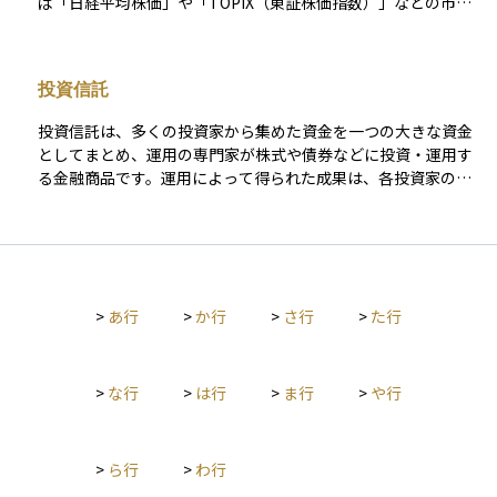
ば「日経平均株価」や「TOPIX（東証株価指数）」などの市場
引コストを判断する一つの指標となります。
全体の動きを示す指数に連動するように設計されています。こ
の仕組みにより、個別の銘柄を選ぶ手間がなく、市場全体に分
散投資ができるのが特徴です。また、運用の手間が少ないた
投資信託
め、手数料が比較的安いことも魅力の一つです。投資初心者に
とっては、安定した長期運用の第一歩として選びやすいファン
投資信託は、多くの投資家から集めた資金を一つの大きな資金
ドの一つです。
としてまとめ、運用の専門家が株式や債券などに投資・運用す
る金融商品です。運用によって得られた成果は、各投資家の投
資額に応じて分配される仕組みとなっています。 この商品の特
徴は、少額から始められることと分散投資の効果が得やすい点
にあります。ただし、運用管理に必要な信託報酬や購入時手数
料などのコストが発生することにも注意が必要です。また、投
資信託ごとに運用方針やリスクの水準が異なり、運用の専門家
>
あ行
>
か行
>
さ行
>
た行
がその方針に基づいて投資先を選定し、資金を運用していきま
す。
>
な行
>
は行
>
ま行
>
や行
>
ら行
>
わ行