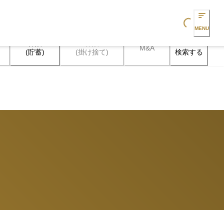
Loading...
MENU
保険

保険

M&A
検索する
(貯蓄)
(掛け捨て)