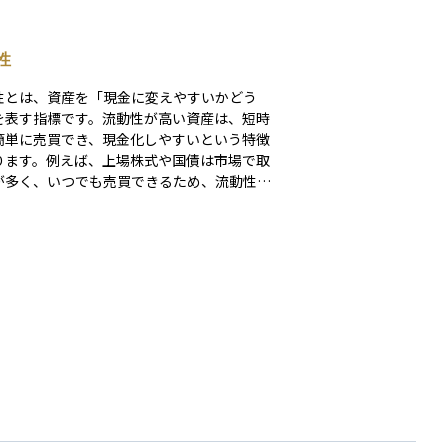
性
性とは、資産を「現金に変えやすいかどう
を表す指標です。流動性が高い資産は、短時
簡単に売買でき、現金化しやすいという特徴
ります。例えば、上場株式や国債は市場で取
が多く、いつでも売買できるため、流動性が
されています。 一方、不動産や未上場
のように、売買相手を見つけるのが難しかっ
、取引に時間がかかったりする資産は、流動
えます。 投資をする際には、自分が
なときに資金を取り出せるかを考えることが
です。特に初心者は、流動性が高い資産を選
とで、急な資金需要にも対応しやすく、リス
抑えることができます。