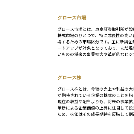
グロース市場
グロース市場とは、東京証券取引所が設
株式市場のひとつで、特に成長性の高い
場するための市場区分です。主に新興企
ートアップが対象となっており、まだ規
いものの将来の事業拡大や革新的なビジ
ルによって、高い成長が期待される企業
場しています。 グロース市場は2022年に新設さ
れ、それまでの「マザーズ市場」や「JAS
グロース株
ロース」などを再編する形で誕生しまし
市場に上場している企業は、安定性より
グロース株とは、今後の売上や利益の大
を重視する傾向があるため、投資家にと
が期待されている企業の株式のことを指
イリスク・ハイリターンの投資先とされま
現在の収益や配当よりも、将来の事業拡
来性のある企業に早い段階で投資できる
革新による企業価値の上昇に注目して投
る一方で、業績の変動や株価の上下も大
ため、株価はその成長期待を反映して割
め、慎重な情報収集とリスク管理が求め
傾向があります。代表的な業種にはIT、
す。
クノロジー、新エネルギーなど革新的な
く、上場直後のベンチャー企業や赤字な