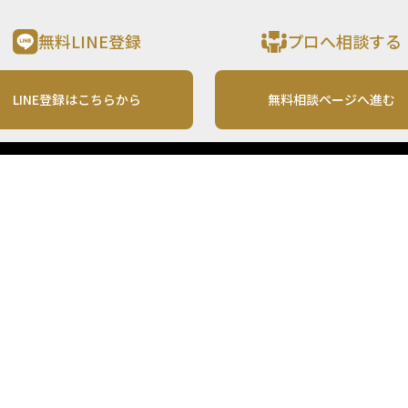
無料LINE登録
プロへ相談する
LINE登録はこちらから
無料相談ページへ進む
運営会社
利用規約
各種お問い合わせ
株式会社MONO Investment
プライバシーポリシー
コンテンツの二次利用
ンテンツは、情報の提供を目的としており、投資その他の行動を勧誘する目的で、作
投資の最終決定は、お客様ご自身でご判断いただきますようお願いいたします。 本