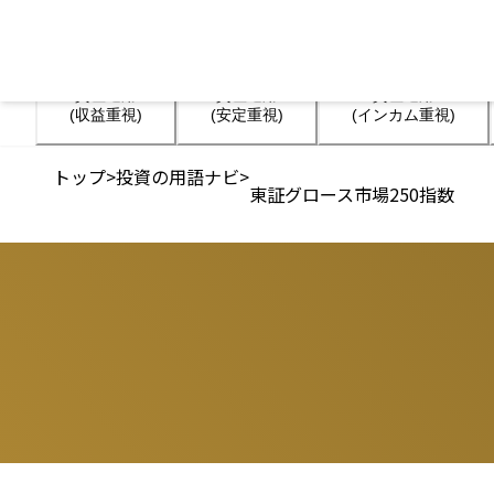
資産運用

資産運用

資産運用

(収益重視)
(安定重視)
(インカム重視)
トップ
>
投資の用語ナビ
>
東証グロース市場250指数