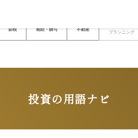
ライフ

節税
相続・贈与
不動産
プランニング
投資の用語ナビ