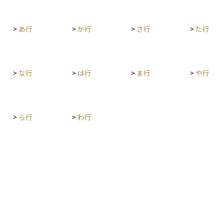
。一方
は、株価
>
あ行
>
か行
>
さ行
>
た行
には成長
境の見極
ンを重視
ていま
>
な行
>
は行
>
ま行
>
や行
>
ら行
>
わ行