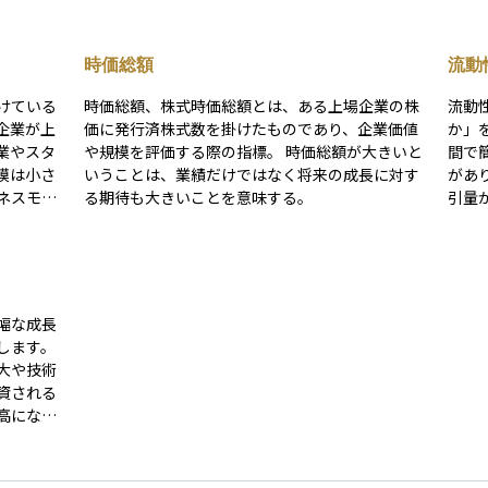
時価総額
流動
けている
時価総額、株式時価総額とは、ある上場企業の株
流動
企業が上
価に発行済株式数を掛けたものであり、企業価値
か」
業やスタ
や規模を評価する際の指標。 時価総額が大きいと
間で
模は小さ
いうことは、業績だけではなく将来の成長に対す
があ
ネスモデ
る期待も大きいことを意味する。
引量
が多く上
高い資産と
株式
DAQグ
たり
た。この
性が低いとい
も成長性
必要
幅な成長
ってはハ
重要
します。
す。 将
ぶこ
大や技術
魅力があ
クを
資される
きいた
高になる
られま
バイオテ
分野が多
がらも将