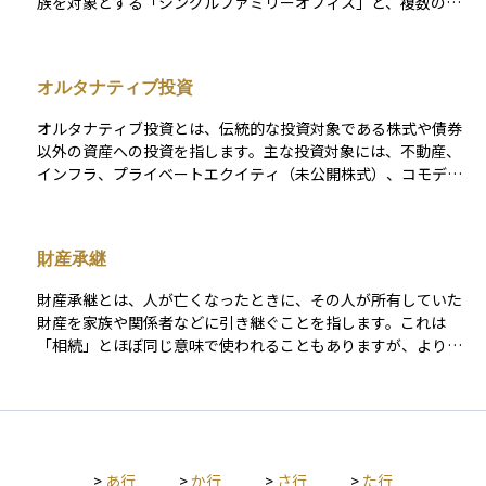
族を対象とする「シングルファミリーオフィス」と、複数の富
裕層が共同で資産管理を行う「マルチファミリーオフィス」に
分かれます。資産運用だけでなく、相続対策、税務管理、慈善
活動（フィランソロピー）など、長期的な財産保全を目的とし
オルタナティブ投資
た総合的なサービスを提供する点が特徴です。特に、莫大な資
産を持つ家族にとって、世代を超えた資産承継の戦略を策定す
オルタナティブ投資とは、伝統的な投資対象である株式や債券
る重要な役割を担います。
以外の資産への投資を指します。主な投資対象には、不動産、
インフラ、プライベートエクイティ（未公開株式）、コモディ
ティ（商品市場）、ヘッジファンド、ベンチャーキャピタル、
貴金属、仮想通貨などが含まれます。 この投資手法の主な特徴
として、伝統的な市場との相関が低いため、ポートフォリオ全
財産承継
体のリスク分散効果が期待できることが挙げられます。また、
投資対象や手法の選択肢が広がることで、より柔軟な投資戦略
財産承継とは、人が亡くなったときに、その人が所有していた
を構築することが可能になります。 ただし、オルタナティブ投
財産を家族や関係者などに引き継ぐことを指します。これは
資には留意点もあります。一般的に流動性が低い場合が多く、
「相続」とほぼ同じ意味で使われることもありますが、より広
また専門的な知識が必要とされることから、長期的な投資視点
い意味を持ち、事業や不動産、株式、デジタル資産などの多様
を持って取り組む必要があります。
な財産を次の世代に円滑に引き継ぐための準備や手続き全般を
含んでいます。 単なる財産の分け方だけでなく、生前の計画や
税金対策、遺言の作成なども含まれ、家族間のトラブルを防ぐ
ためにも重要な考え方とされています。
>
あ行
>
か行
>
さ行
>
た行