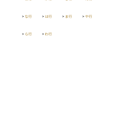
>
な行
>
は行
>
ま行
>
や行
>
ら行
>
わ行