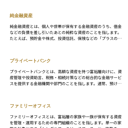
対策、節税対策、慈善活動などにも関心を持つことが多い。金
融機関やプライベートバンク、ファミリーオフィスなどの専門
純金融資産
機関と連携しながら、資産を効率的に管理し、長期的な財産維
持・成長を目指す。
純金融資産とは、個人や世帯が保有する金融資産のうち、借金
などの負債を差し引いたあとの純粋な資産のことを指します。
たとえば、預貯金や株式、投資信託、保険などの「プラスの資
産」から、住宅ローンやカードローンなどの「マイナスの資産
（負債）」を差し引いた金額が純金融資産です。この数値がプ
ラスであれば、資産が負債を上回っていることを意味し、経済
プライベートバンク
的に安定した状態といえます。 逆にマイナスであれば、借金の
方が多いということになります。純金融資産は、家計の健全性
プライベートバンクとは、高額な資産を持つ富裕層向けに、資
を判断するうえで重要な指標とされており、資産運用を考える
産管理や投資助言、税務・相続対策などの総合的な金融サービ
うえでもまず自分の純金融資産がどの程度あるのかを把握する
スを提供する金融機関や部門のことを指します。通常、預け入
ことが大切です。
れ資産の最低基準が設けられており、個別にカスタマイズされ
た資産運用戦略を提供する点が特徴です。顧客の長期的な資産
形成を支援するため、株式や債券だけでなく、プライベートエ
ファミリーオフィス
クイティ、不動産投資、ヘッジファンドなど多様な投資手段を
提案することが一般的です。スイスやシンガポールなど、プラ
ファミリーオフィスとは、富裕層の家族や一族が保有する資産
イベートバンキングが発展した地域も存在します。
を管理・運用するための専門組織のことを指します。単一の家