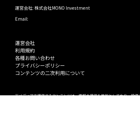
運営会社: 株式会社MONO Investment
Email:
運営会社
利用規約
各種お問い合わせ
プライバシーポリシー
コンテンツの二次利用について
当メディアで提供するコンテンツは、情報の提供を目的としており、投資
行動を勧誘する目的で、作成したものではありません。 銘柄の選択、売買
投資の最終決定は、お客様ご自身でご判断いただきますようお願いいたしま
コンテンツの情報は、弊社が信頼できると判断した情報源から入手したも
が、その情報源の確実性を保証したものではありません。 また、本コンテ
載内容は、予告なしに変更することがあります。