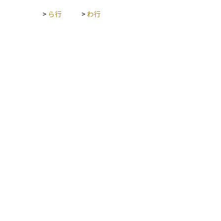
>
ら行
>
わ行