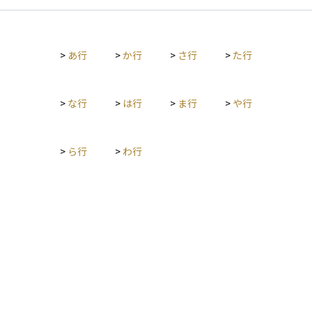
し、市場の公平性を維持することも重要な目的の一つです。 こ
としており、制裁的な性格を持ちます。 金額は、違反によって
の法律によって、投資家が安心して金融市場に参加できる環境
得た不当な利益や取引額を基準に算定されることが多く、場合
が整備されています。しかし、投資を行う際には規制の内容を
によっては非常に高額になることもあります。
理解し、適切な取引を行うことが求められます。
>
あ行
>
か行
>
さ行
>
た行
>
な行
>
は行
>
ま行
>
や行
>
ら行
>
わ行