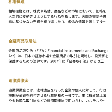
相場操縦
があります。これらが公表される前に、会社の役員や従業員、
関係会社、取引先などの内部関係者が株式を売買すると、公平
相場操縦とは、株式や為替、商品などの市場において、価格を
な取引が損なわれることになります。 さらに、こうした情報を
人為的に変動させようとする行為を指します。実際の需要や供
直接知らされていなくても、内部関係者から話を聞いた家族や
給に基づかない売買を繰り返したり、虚偽の情報を流して投資
知人が、その情報をもとに株を売買した場合も「情報受領者」
家を誤導したりすることで、相場があたかも動いているかのよ
としてインサイダー取引に問われる可能性があります。 たとえ
うに見せかけます。 こうした行為は、他の投資家に誤った判断
意図的でなくても、未公表情報に基づく取引は規制の対象とな
を促す恐れがあるため、金融商品取引法などで明確に禁止され
ることがあるため、企業に関わる立場にある人やその周辺の人
金融商品取引法
ており、違反すれば刑事罰の対象になります。相場操縦は、一
は特に注意が必要です。投資を行う際は、常に公正な情報に基
見すると一時的に利益を得られるように見えるかもしれません
づいた判断を心がけ、市場の信頼を損なわない行動をとること
金融商品取引法（FIEA：Financial Instruments and Exchange
が、市場全体の信頼性を損なう重大な違反行為とされていま
が求められます。
Act）は、日本の証券市場や金融商品の取引を規制し、投資家を
す。
保護するための法律です。2007年に「証券取引法」から改正・
統合され、金融市場全体の健全性を確保する役割を担っていま
す。 この法律は、株式、債券、投資信託、デリバティブ（先
物・オプション取引）、暗号資産関連商品など、幅広い金融商
追徴課徴金
品を対象としています。投資家保護の観点から、虚偽表示や詐
欺的な勧誘を禁止し、投資家の知識や経験に応じた適切な商品
追徴課徴金とは、法律違反を行った企業や個人に対して、行政
を提供することが義務付けられています。また、市場の透明性
機関が金銭を納付させる行政制裁の一種です。主に独占禁止法
を確保するため、金融機関や証券会社に対して取引情報の適切
や金融商品取引法などの経済関連法で用いられ、カルテルやイ
な開示を求め、公正な市場運営を実現しています。さらに、未
ンサイダー取引、不正取引などが発覚した場合に課されます。
公開の重要情報を利用したインサイダー取引や市場操作を禁止
追徴課徴金は税金ではなく、違反行為の是正や再発防止を目的