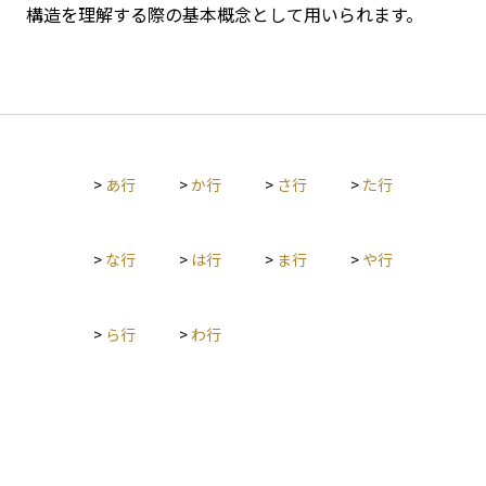
構造を理解する際の基本概念として用いられます。
>
あ行
>
か行
>
さ行
>
た行
>
な行
>
は行
>
ま行
>
や行
>
ら行
>
わ行