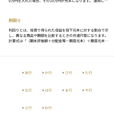
0万円を入れた場合、その10万円が元本になります。 運用によ
が変化する場合、十分注意すべき要素がある。 B：信用力に問
って利益が出れば、元本に運用益が加わって資産は増えます
題があり、絶えず注意すべき要素がある。 CCC：発行体の金融
が、損失が出れば元本を下回る「元本割れ」の状態になること
債務が不履行に陥る懸念が強い。 CC：発行体の金融債務が不履
もあります。 元本が保証されている商品（例：定期預金、個人
行に陥っているか、その懸念が極めて強い。 C：発行体のすべ
利回り
向け国債など）もありますが、多くの投資商品では元本保証が
ての金融債務が不履行に陥っているとR＆Iが判断する格付。
ないため、どれくらいのリスクを取るかを理解しておくことが
利回りとは、投資で得られた収益を投下元本に対する割合で示
大切です。
し、異なる商品や期間を比較するときの共通尺度になります。
計算式は「（期末評価額＋分配金等－期首元本）÷期首元本」
で、原則として年率に換算して示します。この“年率”をどの期
間で切り取るかによって、利回りは年間リターンとトータルリ
ターンの二つに大別されます。 年間リターンは「ある１年間だ
けの利回り」を示す瞬間値で、直近の運用成績や市場の勢いを
把握するのに適しています。トータルリターンは「保有開始か
>
あ行
>
か行
>
さ行
>
た行
ら売却・償還までの累積リターン」を示し、長期投資の成果を
測る指標です。保有期間が異なる商品どうしを比べるときは、
トータルリターンを年平均成長率（CAGR）に換算して年率を
そろすことで、複利効果を含めた公平な比較ができます。 債券
>
な行
>
は行
>
ま行
>
や行
なら市場価格を反映した現在利回りや償還までの総収益を年率
化した最終利回り（YTM）、株式なら株価に対する年間配当の
割合である配当利回り、不動産投資なら純賃料収入を物件価格
>
ら行
>
わ行
で割ったネット利回りと、対象資産ごとに計算対象は変わりま