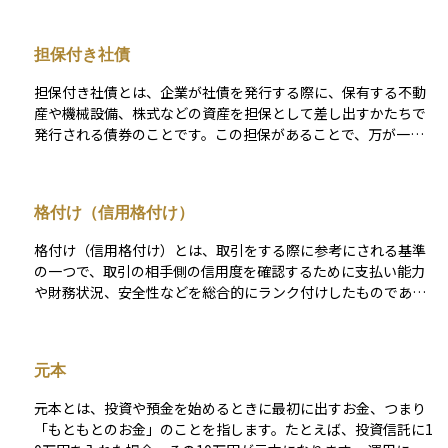
が来れば、企業は投資家に元本を返済します。 銀行からの融資
とは異なり、社債は不特定多数の投資家から直接資金を集める
担保付き社債
方法であり、企業にとっては柔軟かつ効率的な資金調達手段で
す。 投資家にとって社債の魅力は、株式に比べて価格の変動が
担保付き社債とは、企業が社債を発行する際に、保有する不動
小さく、定期的な利息収入が得られる点にあります。一方で、
産や機械設備、株式などの資産を担保として差し出すかたちで
発行体である企業が経営破綻した場合、元本が戻らないリスク
発行される債券のことです。この担保があることで、万が一企
があるため、信用格付けや業績などを十分に確認することが重
業が倒産した場合でも、債券を購入した投資家はその担保資産
要です。 安定的な収益を目指しつつ、リスク管理も重視する投
から優先的に返済を受けられる可能性が高くなります。そのた
資家にとって、社債はポートフォリオの中核を担いうる資産ク
め、無担保社債と比べてリスクが低いとされることが多く、比
ラスのひとつです。
格付け（信用格付け）
較的信用力の低い企業でも資金調達がしやすくなる特徴があり
ます。一方で、担保の内容や価値が将来も保証されるとは限ら
格付け（信用格付け）とは、取引をする際に参考にされる基準
ないため、投資する際には担保の種類や評価額も確認すること
の一つで、取引の相手側の信用度を確認するために支払い能力
が大切です。
や財務状況、安全性などを総合的にランク付けしたものであ
る。アルファベットや数字で表されるのが一般的である。
（例）格付投資情報センター（https://www.r-i.co.jp/index.ht
ml） による発行体格付の定義 AAA：信用力は最も高く、多く
元本
の優れた要素がある。 AA：信用力は極めて高く、優れた要素が
ある。 A：信用力は高く、部分的に優れた要素がある。 BBB：
元本とは、投資や預金を始めるときに最初に出すお金、つまり
信用力は十分であるが、将来環境が大きく変化する場合、注意
「もともとのお金」のことを指します。たとえば、投資信託に1
すべき要素がある。 BB：信用力は当面問題ないが、将来環境