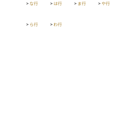
>
な行
>
は行
>
ま行
>
や行
>
ら行
>
わ行