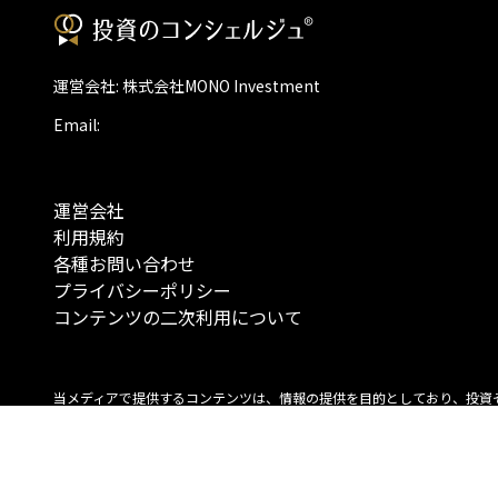
運営会社: 株式会社MONO Investment
Email:
運営会社
利用規約
各種お問い合わせ
プライバシーポリシー
コンテンツの二次利用について
当メディアで提供するコンテンツは、情報の提供を目的としており、投資
行動を勧誘する目的で、作成したものではありません。 銘柄の選択、売買
投資の最終決定は、お客様ご自身でご判断いただきますようお願いいたしま
コンテンツの情報は、弊社が信頼できると判断した情報源から入手したも
が、その情報源の確実性を保証したものではありません。 また、本コンテ
載内容は、予告なしに変更することがあります。