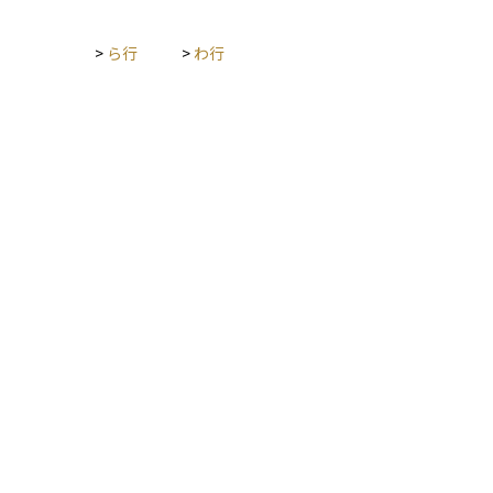
>
ら行
>
わ行