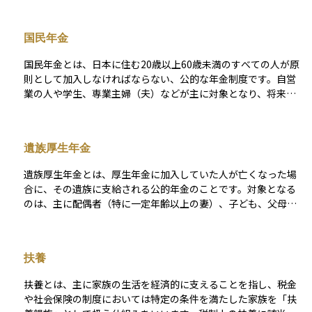
て世帯を対象にしています。たとえば、夫が亡くなり、子ども
を育てる妻がいる場合、その妻に遺族基礎年金が支給されま
国民年金
す。受給の条件には、亡くなった人が保険料を一定期間納付し
ていたことや、受け取る側に対象となる子どもがいることなど
国民年金とは、日本に住む20歳以上60歳未満のすべての人が原
が含まれます。支給額は定額で、子どもの人数に応じた加算も
則として加入しなければならない、公的な年金制度です。自営
あります。子どもが一定年齢に達すると支給は終了します。家
業の人や学生、専業主婦（夫）などが主に対象となり、将来の
計を支える人を失ったときに、遺族の生活を一定期間支援する
老後の生活を支える「老齢基礎年金」だけでなく、障害を負っ
大切な制度です。
たときの「障害基礎年金」や、死亡した際の遺族のための「遺
族基礎年金」なども含まれています。毎月一定の保険料を支払
遺族厚生年金
うことで、将来必要となる生活の土台を作る仕組みであり、日
本の年金制度の基本となる重要な制度です。
遺族厚生年金とは、厚生年金に加入していた人が亡くなった場
合に、その遺族に支給される公的年金のことです。対象となる
のは、主に配偶者（特に一定年齢以上の妻）、子ども、父母、
孫、祖父母などで、生計を同じくしていたことが条件とされま
す。 遺族基礎年金が子どもがいる世帯を中心に支給されるのに
対し、遺族厚生年金は子どもがいなくても一定の条件を満たせ
扶養
ば支給されるため、対象範囲がやや広いのが特徴です。支給額
は、亡くなった人の厚生年金の納付記録や報酬額に基づいて計
扶養とは、主に家族の生活を経済的に支えることを指し、税金
算されるため、個人差があります。また、遺族基礎年金と併用
や社会保険の制度においては特定の条件を満たした家族を「扶
して受け取れる場合もあり、特に現役世代の死亡リスクに備え