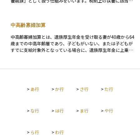
養親族」として扱う仕組みをいいます。税制上の扶養に該当す
る重要な保障制度のひとつとされています。家計の柱を失った
ると、扶養する人の所得から一定額が控除され、結果として支
ときに、遺族の生活を長期にわたって支える仕組みです。
払う税金が少なくなります。また健康保険における扶養では、
収入の少ない配偶者や子ども、親などを被扶養者として登録す
中高齢寡婦加算
ることで、その人の医療費が保険でカバーされます。
中高齢寡婦加算とは、遺族厚生年金を受け取る妻が40歳から64
歳までの中高年齢層であり、子どもがいない、または子どもが
すでに支給対象外となっている場合に、遺族厚生年金に上乗せ
して支給される加算金のことです。これは、配偶者の死後、急
に収入を失った中高年の女性が、老齢年金を受け取れる年齢に
なるまでの生活を支える目的で設けられています。 特に子育て
が終わった後の女性が対象となりやすく、再就職が難しい年齢
層であることから、生活の安定を支援する制度として重要で
>
あ行
>
か行
>
さ行
>
た行
す。なお、65歳になると老齢年金の受給が始まるため、この加
算は終了します。中高齢寡婦加算は、遺族年金制度の中でも特
定の生活状況に配慮した制度であり、遺族厚生年金の理解を深
めるうえでも欠かせない要素です。
>
な行
>
は行
>
ま行
>
や行
>
ら行
>
わ行