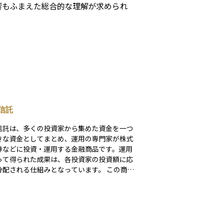
響もふまえた総合的な理解が求められ
信託
信託は、多くの投資家から集めた資金を一つ
きな資金としてまとめ、運用の専門家が株式
券などに投資・運用する金融商品です。運用
って得られた成果は、各投資家の投資額に応
配される仕組みとなっています。 この商品
徴は、少額から始められることと分散投資の
が得やすい点にあります。ただし、運用管理
要な信託報酬や購入時手数料などのコストが
することにも注意が必要です。また、投資信