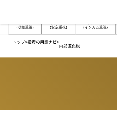
資産運用

資産運用

資産運用

(収益重視)
(安定重視)
(インカム重視)
トップ
>
投資の用語ナビ
>
内部源泉税