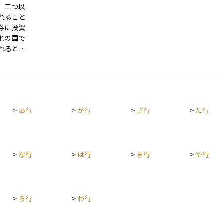
を行う際
がある人は、源泉徴収された金額を基に確定申告
託ご
、二つ以
ます。た
が必要になることがあります。 また、配当金や利
の専
れること
正確な申
子の源泉徴収税率は原則20.315%（所得税15.31
資金
券に投資
用や海外
5%＋住民税5%）ですが、金融商品によって異な
地の国で
な税務上
る場合があるため、事前に確認が必要です。
れるとい
は、同じ
い、実質
し、日本
ら差し引
一定の条
>
あ行
>
か行
>
さ行
>
た行
ことがで
な税制の
>
な行
>
は行
>
ま行
>
や行
>
ら行
>
わ行