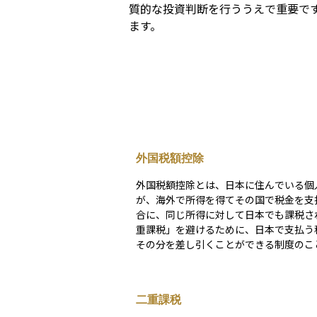
質的な投資判断を行ううえで重要で
ます。
外国税額控除
外国税額控除とは、日本に住んでいる個
が、海外で所得を得てその国で税金を支
合に、同じ所得に対して日本でも課税さ
重課税」を避けるために、日本で支払う
その分を差し引くことができる制度のこ
ます。たとえば、外国株式の配当金を受
際に、外国で源泉徴収された税金がある
の金額を一定の計算に基づいて日本の所
二重課税
人税から控除することができます。この