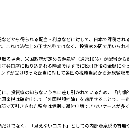
Term
託などから得られる配当・利息などに対して、日本で課税され
す。これは法律上の正式名称ではなく、投資家の間で用いられ
け取る場合、米国政府が定める源泉税（通常10％）が配当から
の証券口座に振り込まれる時点ではすでに税引き後の金額にな
ファンドが受け取った配当に対して各国の税務当局から源泉徴収
前に、投資家の知らないうちに差し引かれているため、「内部
地源泉税は確定申告で「外国税額控除」を適用することで、一
内部で天引きされた税金は個別に還付申請できないケースが多
額だけでなく、「見えないコスト」としての内部源泉税の有無