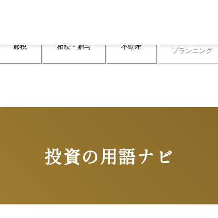
ライフ

節税
相続・贈与
不動産
プランニング
投資の用語ナビ