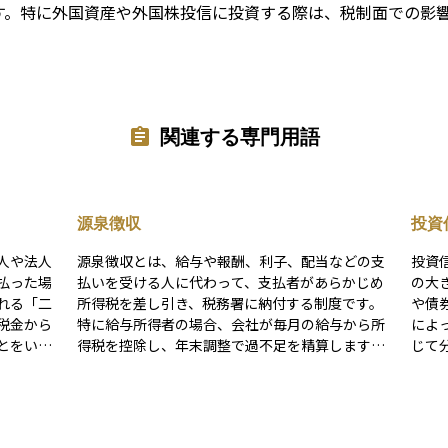
す。特に外国資産や外国株投信に投資する際は、税制面での影
関連する専門用語
源泉徴収
投資
人や法人
源泉徴収とは、給与や報酬、利子、配当などの支
投資
払った場
払いを受ける人に代わって、支払者があらかじめ
の大
れる「二
所得税を差し引き、税務署に納付する制度です。
や債
税金から
特に給与所得者の場合、会社が毎月の給与から所
によ
とをいい
得税を控除し、年末調整で過不足を精算します。
じて分
け取った
この制度の目的は、税金の徴収を確実に行い、納
の特
場合、そ
税者の負担を軽減することです。例えば、会社員
効果
得税や法
は確定申告を行わずに納税が完了するケースが多
に必
制度を利
くなります。ただし、個人事業主や一定の副収入
発生