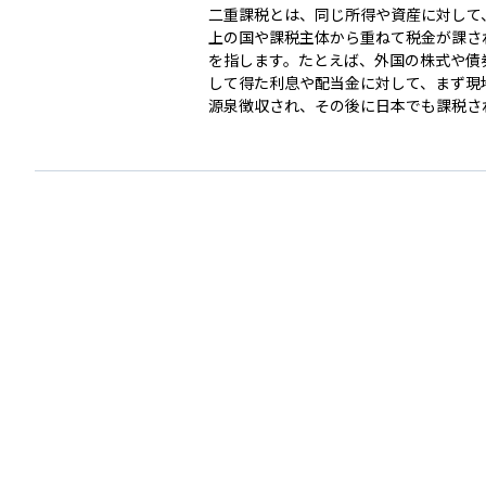
用することで、国際的な投資やビジネス
二重課税とは、同じ所得や資産に対して
の税負担を適正に調整できるようになり
上の国や課税主体から重ねて税金が課さ
だし、控除できる金額には上限があり、
を指します。たとえば、外国の株式や債
告と証明書類の提出が必要です。資産運
して得た利息や配当金に対して、まず現
取引を行ううえで、知っておきたい重要
源泉徴収され、その後に日本でも課税さ
の仕組みです。
うケースがあります。このような状況で
収益に対して二重に税金がかかってしま
的な手取りが減ることになります。ただ
では外国で課税された分を日本の税額か
く「外国税額控除」という制度があり、
件を満たせば二重課税の負担を軽減する
きます。海外投資を行う際は、このよう
しくみにも目を向けることが重要です。