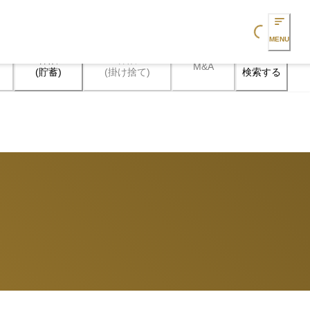
Loading...
MENU
保険

保険

M&A
検索する
(貯蓄)
(掛け捨て)