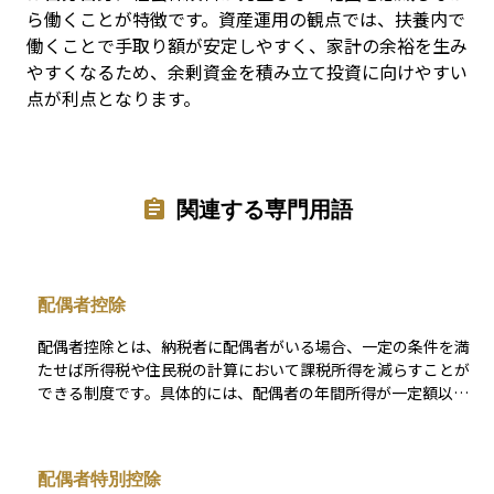
ら働くことが特徴です。資産運用の観点では、扶養内で
働くことで手取り額が安定しやすく、家計の余裕を生み
やすくなるため、余剰資金を積み立て投資に向けやすい
点が利点となります。
関連する専門用語
配偶者控除
配偶者控除とは、納税者に配偶者がいる場合、一定の条件を満
たせば所得税や住民税の計算において課税所得を減らすことが
できる制度です。具体的には、配偶者の年間所得が一定額以下
であれば、納税者の所得から一定金額を差し引くことができる
ため、結果として支払う税金が少なくなります。この制度は、
家計全体の負担を軽減するためのもので、特にパートタイムや
配偶者特別控除
扶養内で働く配偶者がいる世帯にとって重要な意味を持ちま