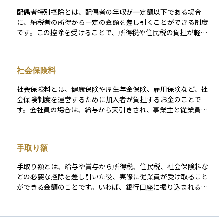
す。なお、配偶者の収入が一定額を超えるとこの控除が使えな
配偶者特別控除とは、配偶者の年収が一定額以下である場合
くなるため、「○○万円の壁」といった表現で語られることも
に、納税者の所得から一定の金額を差し引くことができる制度
あります。資産運用やライフプランを考える際には、税金の仕
です。この控除を受けることで、所得税や住民税の負担が軽く
組みを理解しておくことが大切であり、配偶者控除はその中で
なります。配偶者控除との違いは、配偶者の所得がある程度あ
も身近で影響の大きい制度のひとつです。
る場合でも段階的に控除が受けられる点にあります。 たとえ
ば、配偶者がパートなどで年間150万円程度まで収入がある場
社会保険料
合でも、この制度を活用することで節税が可能です。資産運用
においては、世帯全体の手取り額を増やす工夫のひとつとして
社会保険料とは、健康保険や厚生年金保険、雇用保険など、社
意識される制度で、特に夫婦で家計を管理する際に重要な視点
会保険制度を運営するために加入者が負担するお金のことで
になります。
す。会社員の場合は、給与から天引きされ、事業主と従業員が
半分ずつ負担する仕組みになっています。 自営業者やフリーラ
ンスの場合は、国民健康保険や国民年金の保険料を自分で納め
ます。社会保険料は、病気やケガ、老後の生活、失業といった
手取り額
生活上のリスクに備えるためのもので、将来の給付を受けるた
めの重要な拠出です。資産運用の観点からは、社会保険料は毎
手取り額とは、給与や賞与から所得税、住民税、社会保険料な
月のキャッシュフローに影響する固定費であり、長期的なライ
どの必要な控除を差し引いた後、実際に従業員が受け取ること
フプラン設計や可処分所得の把握に欠かせない要素です。
ができる金額のことです。いわば、銀行口座に振り込まれる実
際の可処分所得であり、日常生活の支出や貯蓄、資産運用の元
手となる重要な数字です。 額面給与が高くても、税金や社会保
険料の負担が大きければ手取り額は少なくなります。そのた