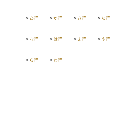
め、ライフプランを立てる際や資産形成を計画する際には、額
面だけでなく手取り額を正確に把握することが大切です。ま
>
あ行
>
か行
>
さ行
>
た行
た、手取り額の増減は、税制改正や社会保険料率の変更、扶養
家族の有無などによっても影響を受けます。
>
な行
>
は行
>
ま行
>
や行
>
ら行
>
わ行