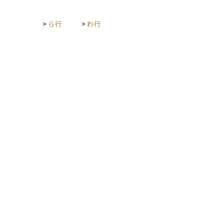
>
ら行
>
わ行