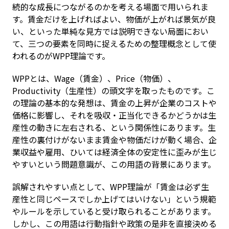
続的な成長につながるのかを考える場面で用いられま
す。賃金だけを上げればよい、物価が上がれば景気が良
い、といった単純な見方では説明できない局面におい
て、三つの要素を同時に捉えるための整理概念として使
われるのがWPP理論です。
WPPとは、Wage（賃金）、Price（物価）、
Productivity（生産性）の頭文字を取ったものです。こ
の理論の基本的な発想は、賃金の上昇が企業のコストや
価格に影響し、それを吸収・正当化できるかどうかは生
産性の動きに左右される、という関係性にあります。生
産性の裏付けがないまま賃金や物価だけが動く場合、企
業収益や雇用、ひいては経済全体の安定性に歪みが生じ
やすいという問題意識が、この用語の背景にあります。
誤解されやすい点として、WPP理論が「賃金は必ず生
産性と同じペースでしか上げてはいけない」という規範
やルールを示していると受け取られることがあります。
しかし、この用語は行動指針や政策の是非を直接決める