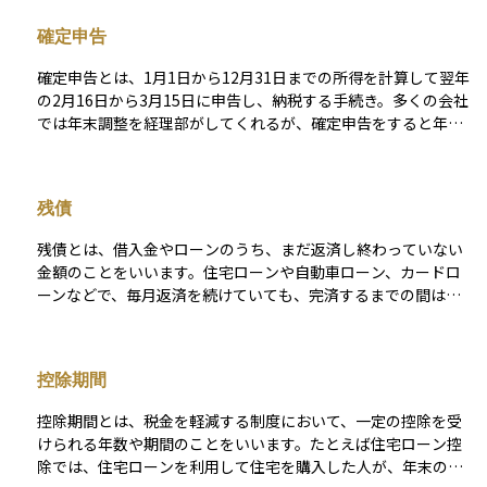
則として「年末のローン残高×0.7％」を基準に算出され、各住
確定申告
宅区分ごとに定められた借入限度額までが対象となります。控
除しきれなかった分は翌年度の住民税からも一定額控除されま
確定申告とは、1月1日から12月31日までの所得を計算して翌年
す。 適用を受けるにはいくつかの条件があります。主な要件
の2月16日から3月15日に申告し、納税する手続き。多くの会社
は、①自ら居住すること、②取得から6か月以内に入居し年末ま
では年末調整を経理部がしてくれるが、確定申告をすると年末
で継続居住すること、③床面積が50㎡以上（一定要件を満たせ
調整では受けられない控除を受けることができる場合もある。
ば40㎡以上も可）、④返済期間が10年以上のローンであるこ
確定申告をする必要がある人が確定申告をしないと加算税や延
と、⑤合計所得が2,000万円以下であること、などです。親族間
滞税が発生する。
の売買や勤務先からの無利子・超低利ローンは対象外となりま
残債
す。 また、新築住宅は省エネ基準の適合が必須条件とされてお
り、長期優良住宅やZEH水準の住宅は借入限度額が優遇されま
残債とは、借入金やローンのうち、まだ返済し終わっていない
す。中古住宅では新耐震基準に適合していることが必要で、古
金額のことをいいます。住宅ローンや自動車ローン、カードロ
い住宅では耐震証明書の提出が求められるケースもあります。
ーンなどで、毎月返済を続けていても、完済するまでの間は残
増改築やリフォームも一定の工事要件を満たせば対象になりま
債が残り続けます。 残債は返済計画や資産形成に直結するた
す。 手続きは初年度に確定申告が必要で、会社員の場合は2年
め、今どのくらいの負債を抱えているのかを正しく把握してお
目以降は年末調整で対応できます。必要書類として、住宅ロー
くことがとても大切です。投資や資産運用を考える際にも、残
控除期間
ンの年末残高証明書、売買契約書や登記事項証明書、省エネ性
債の状況によっては新たな借入が難しくなる場合や、返済負担
能に関する証明書などが挙げられます。 住宅ローン控除は、住
が生活費や投資資金を圧迫することがあるため注意が必要で
控除期間とは、税金を軽減する制度において、一定の控除を受
宅購入時の資金計画や税負担に大きく影響する重要な制度で
す。
けられる年数や期間のことをいいます。たとえば住宅ローン控
す。適用条件や期限を正しく理解し、事前に必要書類や証明の
除では、住宅ローンを利用して住宅を購入した人が、年末のロ
取得を進めておくことが安心につながります。