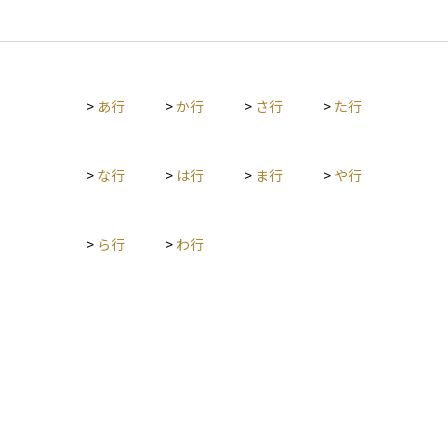
ーン残高に応じて所得税の一部を差し引くことができ、この控
除を受けられるのは最長で13年間と定められています。 控除期
間が終わればその後は軽減を受けられなくなるため、資産運用
やライフプランを考えるうえで、控除が続く年数を正確に把握
することが重要です。控除期間を意識しておくことで、節税効
>
あ行
>
か行
>
さ行
>
た行
果を最大限に活用し、家計や投資に回せる資金を効率的に増や
すことができます。
>
な行
>
は行
>
ま行
>
や行
>
ら行
>
わ行