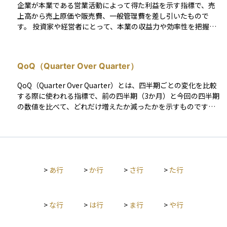
企業が本業である営業活動によって得た利益を示す指標で、売
上高から売上原価や販売費、一般管理費を差し引いたもので
す。 投資家や経営者にとって、本業の収益力や効率性を把握す
るうえで最も注目度の高い指標の一つとなります。営業利益率
が高い場合はコストコントロールや付加価値創出に優れている
と評価され、企業の競争優位性を示す根拠にもなります。
QoQ（Quarter Over Quarter）
QoQ（Quarter Over Quarter）とは、四半期ごとの変化を比較
する際に使われる指標で、前の四半期（3か月）と今回の四半期
の数値を比べて、どれだけ増えたか減ったかを示すものです。
企業の業績や経済指標の動きを短期間で把握するのに便利で、
たとえば売上や利益が前の四半期から何％成長したかを見ると
きに使われます。たとえば、第1四半期の売上が100億円、第2
四半期が110億円であれば、QoQ成長率は10％となります。Qo
Qは短期的な傾向を素早くつかむのに適しており、特に季節性
>
あ行
>
か行
>
さ行
>
た行
の影響が少ない業種やデータの分析に効果的です。ただし、季
節による売上の変動が大きいビジネスでは、YoY（前年比）と合
わせて見ることで、より正確な判断ができます。
>
な行
>
は行
>
ま行
>
や行