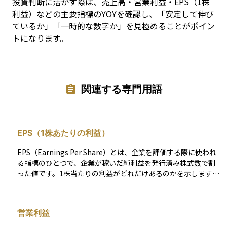
投資判断に活かす際は、売上高・営業利益・EPS（1株
利益）などの主要指標のYOYを確認し、「安定して伸び
ているか」「一時的な数字か」を見極めることがポイン
トになります。
関連する専門用語
EPS（1株あたりの利益）
EPS（Earnings Per Share）とは、企業を評価する際に使われ
る指標のひとつで、企業が稼いだ純利益を発行済み株式数で割
った値です。1株当たりの利益がどれだけあるのかを示します。
EPS = 当期純利益÷発行済株式数 EPSは株式投資の重要な指標
であり、企業の収益性を測る基準として活用されます。EPSが
高いほど、投資家にとって魅力的な企業とされることが多いで
営業利益
す。