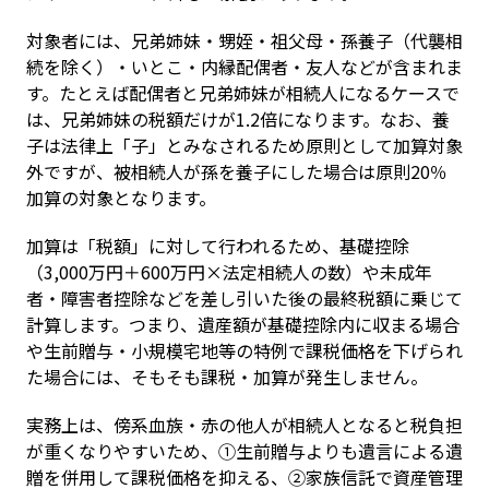
対象者には、兄弟姉妹・甥姪・祖父母・孫養子（代襲相
続を除く）・いとこ・内縁配偶者・友人などが含まれま
す。たとえば配偶者と兄弟姉妹が相続人になるケースで
は、兄弟姉妹の税額だけが1.2倍になります。なお、養
子は法律上「子」とみなされるため原則として加算対象
外ですが、被相続人が孫を養子にした場合は原則20％
加算の対象となります。
加算は「税額」に対して行われるため、基礎控除
（3,000万円＋600万円×法定相続人の数）や未成年
者・障害者控除などを差し引いた後の最終税額に乗じて
計算します。つまり、遺産額が基礎控除内に収まる場合
や生前贈与・小規模宅地等の特例で課税価格を下げられ
た場合には、そもそも課税・加算が発生しません。
実務上は、傍系血族・赤の他人が相続人となると税負担
が重くなりやすいため、①生前贈与よりも遺言による遺
贈を併用して課税価格を抑える、②家族信託で資産管理