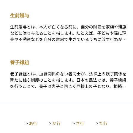
以下のようなものがあります。 - 生命保険金の非課税枠：法定
ていた知人などが該当することがあります。遺産は通常、相続
相続人1人あたり500万円まで非課税 - 死亡退職金の非課税枠：
人がいない場合には国庫に帰属しますが、この制度を利用すれ
生命保険と同様に1人あたり500万円まで非課税 - 債務控除：被
生前贈与
ば、亡くなった人に貢献してきた人がその恩恵を受けることが
相続人に借入金などの債務があった場合、その金額を控除可能
可能になります。ただし、特別縁故者として認められるには、
- 葬式費用の控除：通夜・葬儀などにかかった費用は、相続財
生前贈与とは、本人が亡くなる前に、自分の財産を家族や親族
裁判所への申し立てや証明が必要であり、認められるかどうか
産から差し引くことができる また、配偶者には配偶者の税額軽
などに贈り与えることを指します。たとえば、子どもや孫に現
は状況によって異なります。資産運用や終活の観点からは、遺
減（1億6,000万円または法定相続分まで非課税）が認められて
金や不動産などを自分の意思で生きているうちに渡す行為がこ
言書を残しておくことで確実に希望する人に財産を渡すことが
おり、適切に遺産分割を行えば、税額を大幅に減らすことがで
れにあたります。生前贈与を活用することで、相続時に財産が
でき、トラブルを未然に防ぐことができます。
きます。 相続税は、財産の種類や分割の仕方、受け取る人の立
一度に多額に移転するのを防ぎ、相続税の負担を軽減する効果
場によって税額が大きく変動するため、生前からの対策が非常
が期待できます。ただし、贈与にも贈与税がかかるため、贈与
養子縁組
に重要です。生命保険や不動産の活用、資産の組み替えなどを
額やタイミング、誰に贈るかによって課税額が大きく変わるこ
通じて、相続税評価額をコントロールすることが、家族への負
とがあります。また、一定の条件を満たせば非課税になる特例
養子縁組とは、血縁関係のない者同士が、法律上の親子関係を
担を減らし、スムーズな資産承継を実現するための鍵となりま
制度もあるため、計画的に行うことが重要です。資産運用や相
新たに結ぶ制度のことを指します。日本の民法では、養子縁組
す。
続対策として、生前贈与は家族に財産を無理なく引き継がせる
を行うことで、養子は実子と同じく戸籍上の子となり、相続権
ための有効な手段のひとつです。
や扶養義務などの法的な権利と義務が発生します。 養子縁組に
は、親子の愛情や生活支援を目的とするケースもありますが、
資産承継や相続対策のために活用されることも少なくありませ
ん。特に子どもがいない夫婦や、法定相続人以外に財産を引き
継がせたい場合などに有効です。また、養子縁組には「普通養
>
あ行
>
か行
>
さ行
>
た行
子縁組」と「特別養子縁組」の2種類があり、前者は実親との関
係が残るのに対し、後者は家庭裁判所の審判によって実親との