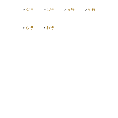
関係が断たれます。資産運用や相続設計を行う際には、法的な
親子関係の有無が大きく影響するため、養子縁組の活用は非常
>
な行
>
は行
>
ま行
>
や行
に重要な選択肢となります。
>
ら行
>
わ行