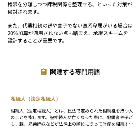
権限を分離しつつ課税関係を整理する、といった対策が
検討されます。
また、代襲相続の孫や養子でない直系卑属がいる場合は
20％加算が適用されない点も踏まえ、承継スキームを
設計することが重要です。
関連する専門用語
相続人（法定相続人）
相続人（法定相続人）とは、民法で定められた相続権を持つ人
のことを指します。被相続人が亡くなった際に、配偶者や子ど
も、親、兄弟姉妹などが法律上の順位に従って財産を相続する
権利を持ちます。配偶者は常に相続人となり、子がいない場合
は直系尊属（親や祖父母）、それもいない場合は兄弟姉妹が相