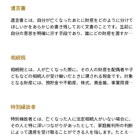
続人になります。相続税の基礎控除額の計算や遺産分割の際に
遺言書
重要な概念であり、相続対策を検討する上で欠かせない要素と
なります。
遺言書とは、自分が亡くなったあとに財産をどのように分けて
ほしいかをあらかじめ書き残しておく文書のことです。生前に
自分の意思を明確に示す手段であり、誰にどの財産を渡すか、
あるいは誰には渡さないかなどを記載することができます。遺
言書があることで、相続人同士のトラブルを防いだり、法定相
続とは異なる分け方を実現したりすることが可能になります。
相続税
法的に有効な遺言書にするためには、決められた形式に沿って
作成する必要があります。代表的な形式には自筆証書遺言や公
相続税とは、人が亡くなった際に、その人の財産を配偶者や子
正証書遺言があります。資産運用においても、相続の計画を立
どもなどの相続人が受け継いだときに課される税金です。対象
てるうえで非常に重要な役割を果たします。
となる財産には、預貯金や不動産、株式、貴金属、事業用資産
などが含まれ、相続財産の合計額が一定の基準額を超えると課
税対象となります。 相続税には、「3,000万円＋600万円×法定
相続人の数」で計算される基礎控除があり、この範囲内であれ
特別縁故者
ば原則として税金はかかりません。しかし、資産規模が大きい
場合や相続人の数が少ない場合には、課税対象となり、10％〜
特別縁故者とは、亡くなった人に法定相続人がいない場合に、
55％の累進税率が適用されます。 さらに、相続税にはさまざま
その人と特に深いつながりがあったとして、家庭裁判所の判断
な非課税枠や控除制度が設けられており、これらを適切に活用
によって遺産を受け取ることができる人を指します。たとえ
することで税負担を抑えることが可能です。代表的な制度には
ば、長年一緒に生活していた内縁の配偶者や、介護や看病をし