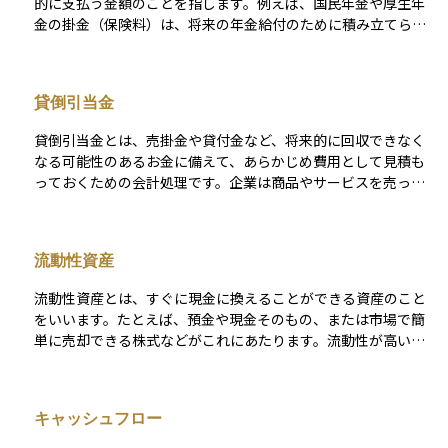
的に支払う金額のことを指します。例えば、国民年金や厚生年
金の掛金（保険料）は、将来の年金給付のために積み立てられ
ます。また、企業型確定拠出年金（DC）や個人型確定拠出年金
（iDeCo）では、加入者が掛金を拠出し、その運用結果に応じ
た給付を受け取ります。掛金の金額や支払方法は制度ごとに異
貸倒引当金
なり、法律や契約内容によって定められています。
貸倒引当金とは、売掛金や貸付金など、将来的に回収できなく
なる可能性のあるお金に備えて、あらかじめ費用として見積も
っておくための会計処理です。企業は商品やサービスを売った
時点で売上として計上しますが、必ずしも全額が確実に回収で
きるとは限りません。 そこで、万が一の未回収に備えて、あら
かじめ一定の金額を「損失見込み」として費用計上しておくの
流動性資産
が貸倒引当金です。これにより、将来に予想外の損失が発生し
た場合でも、企業の利益が大きくぶれるのを防ぐことができま
流動性資産とは、すぐに現金に換えることができる資産のこと
す。初心者の方にとっては、「まだ起きていないけれど、起こ
をいいます。たとえば、預金や現金そのもの、または市場で簡
りそうな貸し倒れに備える貯金のようなもの」と考えるとわか
単に売却できる株式などがこれにあたります。流動性が高いと
りやすいでしょう。これは企業のリスク管理の一環であり、健
いうことは、いざというときにすぐ使えるお金に近いという意
全な会計処理として非常に重要な役割を持っています。
味で、生活費の備えや緊急時の対応に役立ちます。資産運用を
考えるうえでは、すべてを長期投資にまわすのではなく、この
キャッシュフロー
ような流動性資産をある程度手元に残しておくことが大切で
す。