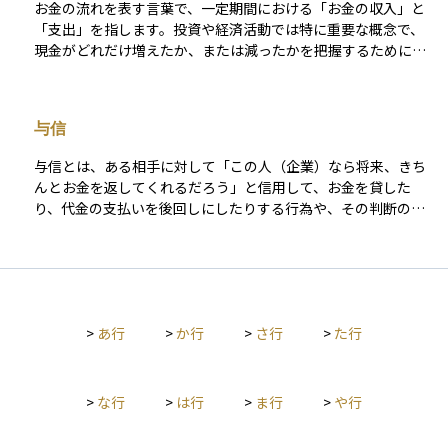
お金の流れを表す言葉で、一定期間における「お金の収入」と
「支出」を指します。投資や経済活動では特に重要な概念で、
現金がどれだけ増えたか、または減ったかを把握するために使
われます。キャッシュフローは大きく3つに分かれます。 1つ目
は本業による収益や費用を示す「営業キャッシュフロー」、2つ
目は資産の購入や売却に関連する「投資キャッシュフロー」、3
与信
つ目は借入金や配当などの「財務キャッシュフロー」です。 キ
ャッシュフローがプラスであれば手元にお金が増えている状
与信とは、ある相手に対して「この人（企業）なら将来、きち
態、マイナスであれば減っている状態を示します。これを理解
んとお金を返してくれるだろう」と信用して、お金を貸した
することで、資産の健全性や投資先の実態を見極めることがで
り、代金の支払いを後回しにしたりする行為や、その判断のこ
き、初心者でも資金管理や投資判断の基礎として役立てられま
とを指します。金融機関が企業や個人に融資を行うときはもち
す。
ろん、企業同士の取引でも「商品を先に渡して代金は後日支払
い」といった形で与信が行われます。 与信をする側は、相手の
返済能力を見極めるために、財務状況、過去の取引履歴、業績
見通しなどをチェックし、貸せる金額の上限を設定します。こ
>
あ行
>
か行
>
さ行
>
た行
のような仕組みにより、経済活動がスムーズに流れる一方で、
相手が支払えなくなるリスク（信用リスク）も伴います。その
ため、資産運用やリスク管理の観点からも、「どの相手に、ど
の程度まで信用を与えるか」という与信の判断は非常に重要に
>
な行
>
は行
>
ま行
>
や行
なります。