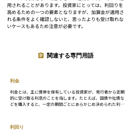
用されることがあります。投資家にとっては、利回りを
高めるための一つの要素となりますが、加算金が適用さ
れる条件をよく確認しないと、思ったよりも受け取れな
いケースもあるため注意が必要です。
関連する専門用語
利金
利金とは、主に債券を保有している投資家が、発行者から定期
的に受け取る利息のことを指します。たとえば、国債や社債な
どを購入すると、一定の期間ごとにあらかじめ決められた利率
に基づいた金額が支払われます。この支払いが「利金」です。
銀行預金の利息と似ていますが、債券の場合は発行時に利率や
支払い頻度が決まっており、受け取る額も比較的安定していま
利回り
す。 利金は、債券を保有することによって得られる「インカム