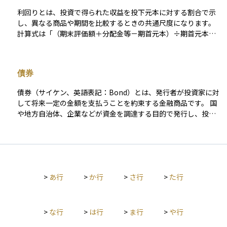
ゲイン（定期収入）」の一種であり、長期的に安定した収益を
利回りとは、投資で得られた収益を投下元本に対する割合で示
狙う投資スタイルで重視されるポイントです。なお、利金には
し、異なる商品や期間を比較するときの共通尺度になります。
所得税や住民税がかかるため、実際の受取額は課税後の金額と
計算式は「（期末評価額＋分配金等－期首元本）÷期首元本」
なります。
で、原則として年率に換算して示します。この“年率”をどの期
間で切り取るかによって、利回りは年間リターンとトータルリ
ターンの二つに大別されます。 年間リターンは「ある１年間だ
債券
けの利回り」を示す瞬間値で、直近の運用成績や市場の勢いを
把握するのに適しています。トータルリターンは「保有開始か
債券（サイケン、英語表記：Bond）とは、発行者が投資家に対
ら売却・償還までの累積リターン」を示し、長期投資の成果を
して将来一定の金額を支払うことを約束する金融商品です。 国
測る指標です。保有期間が異なる商品どうしを比べるときは、
や地方自治体、企業などが資金を調達する目的で発行し、投資
トータルリターンを年平均成長率（CAGR）に換算して年率を
家はこれを購入することで、定期的に利息（クーポン）を受け
そろすことで、複利効果を含めた公平な比較ができます。 債券
取ります。満期が来ると、投資した本金が返済されます。 債券
なら市場価格を反映した現在利回りや償還までの総収益を年率
はリスクが比較的低く、安定した収入を求める投資家に選ばれ
化した最終利回り（YTM）、株式なら株価に対する年間配当の
ることが多いです。 また、市場で自由に売買が可能であるた
割合である配当利回り、不動産投資なら純賃料収入を物件価格
め、流動性も確保されています。債券市場は世界的にも広がり
で割ったネット利回りと、対象資産ごとに計算対象は変わりま
>
あ行
>
か行
>
さ行
>
た行
を見せており、多様な投資戦略に利用されています。
す。 また、名目利回りだけでは購買力の変化や税・手数料の影
響を見落としやすいため、インフレ調整後や税控除後のネット
利回りも確認することが重要です。複利運用では得た収益を再
>
な行
>
は行
>
ま行
>
や行
投資することでリターンが雪だるま式に増えますから、年間リ
ターンとトータルリターンを意識しながら、複利効果・インフ