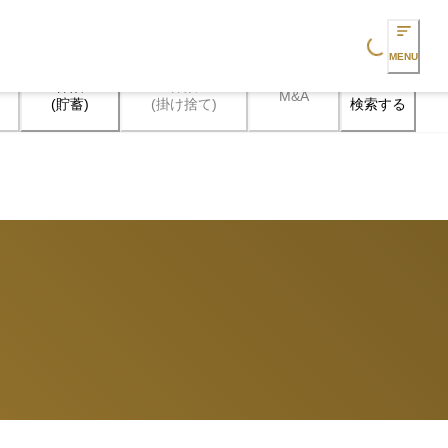
Loading...
MENU
保険

保険

M&A
検索する
(貯蓄)
(掛け捨て)