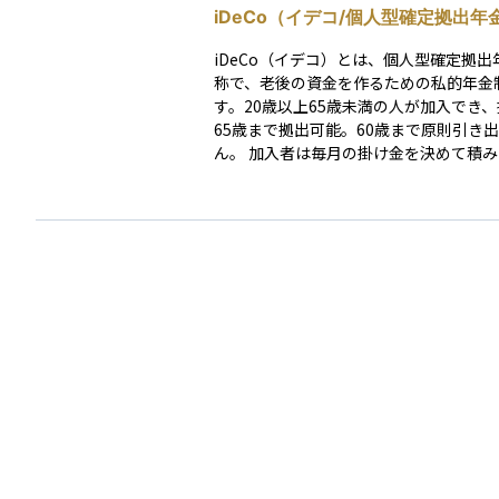
iDeCo（イデコ/個人型確定拠出年金
iDeCo（イデコ）とは、個人型確定拠出
称で、老後の資金を作るための私的年金
す。20歳以上65歳未満の人が加入でき
65歳まで拠出可能。60歳まで原則引き
ん。 加入者は毎月の掛け金を決めて積み立て、選
んだ金融商品で長期運用し、60歳以降
は一時金として受け取ります。加入には
選択、口座開設、申込書類提出などの手
要です。 投資信託や定期預金、生命保険などの金
融商品で運用し、税制優遇を受けられま
時は掛金が全額所得控除の対象となり、
運用益が非課税、受取時も一定額が非課
などのメリットがあります。 一方で、証券口座と
異なり各種手数料がかかること、途中引
原則できない、というデメリットもあり