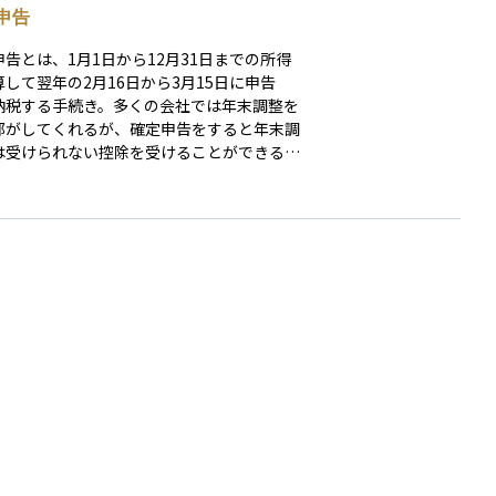
申告
申告とは、1月1日から12月31日までの所得
して翌年の2月16日から3月15日に申告
納税する手続き。多くの会社では年末調整を
部がしてくれるが、確定申告をすると年末調
は受けられない控除を受けることができる場
ある。確定申告をする必要がある人が確定申
しないと加算税や延滞税が発生する。