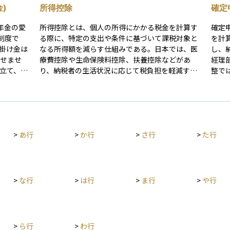
)
所得控除
確定
年金の愛
所得控除とは、個人の所得にかかる税金を計算す
確定
制度で
る際に、特定の支出や条件に基づいて課税対象と
を計算
、掛け金は
なる所得額を減らす仕組みである。日本では、医
し、
出せませ
療費控除や生命保険料控除、扶養控除などがあ
経理
り、納税者の生活状況に応じて税負担を軽減する
整で
に年金また
役割を果たす。これにより、所得が同じでも控除
合も
金融機関
を活用することで実際の税額が変わることがあ
告を
続きが必
る。控除額が大きいほど課税所得が減少し、納税
者の手取り額が増えるため、適切な活用が重要で
す。積立
ある。
>
あ行
>
か行
>
さ行
>
た行
運用時は
税になる
き出しが
ます。
>
な行
>
は行
>
ま行
>
や行
>
ら行
>
わ行