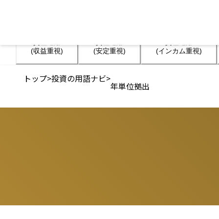
資産運用

資産運用

資産運用

(収益重視)
(安定重視)
(インカム重視)
トップ
>
投資の用語ナビ
>
年単位拠出