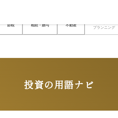
ライフ

節税
相続・贈与
不動産
プランニング
投資の用語ナビ