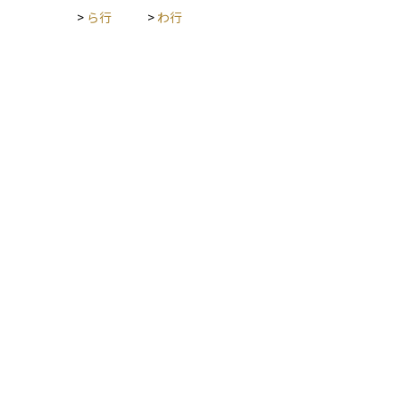
>
ら行
>
わ行