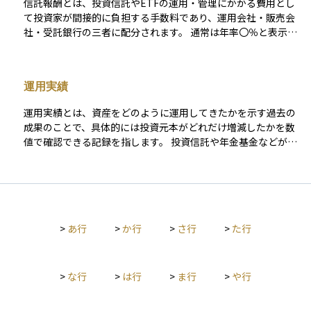
信託報酬とは、投資信託やETFの運用・管理にかかる費用とし
で、規模の大きな運用が可能になります。この仕組みにより、
て投資家が間接的に負担する手数料であり、運用会社・販売会
少額からでもプロの運用成果にアクセスできるようになる点
社・受託銀行の三者に配分されます。 通常は年率〇％と表示さ
が、投資初心者にも魅力的です。
れ、その割合を基準価額にあたるNAV（Net Asset Value）に日
割りで乗じる形で毎日控除されるため、投資家が口座から現金
で支払う場面はありません。 したがって運用成績がマイナスで
運用実績
も信託報酬は必ず差し引かれ、長期にわたる複利効果を目減り
させる“見えないコスト”として意識されます。 販売時に一度だ
運用実績とは、資産をどのように運用してきたかを示す過去の
け負担する販売手数料や、法定監査報酬などと異なり、信託報
成果のことで、具体的には投資元本がどれだけ増減したかを数
酬は保有期間中ずっと発生するランニングコストです。 実際に
値で確認できる記録を指します。 投資信託や年金基金などが公
は運用会社が3〜6割、販売会社が3〜5割、受託銀行が1〜2割前
表する運用報告書には、設定以来や直近一定期間の利回り、累
後を受け取る設計が一般的で、アクティブ型ファンドでは1％
積リターンなどが掲載され、投資家はこれを手がかりに運用者
超、インデックス型では0.1％台まで低下するケースもありま
の実力や方針が自分の目標に合っているかを判断します。 運用
す。 同じファンドタイプなら総経費率 TER（Total Expense R
実績は将来の成果を保証するものではありませんが、運用期間
atio）や実質コストを比較し、長期保有ほど差が拡大する点に
や市場環境を踏まえて比較すると、その運用が一貫している
留意して商品選択を行うことが重要です。
>
あ行
>
か行
>
さ行
>
た行
か、過度なリスクを取らずにリターンを上げているかといった
傾向を読み取る手がかりになります。
>
な行
>
は行
>
ま行
>
や行