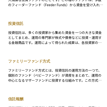
のフィーダーファンド（Feeder Funds）から資金を受け入れ、
それらを集約して一つの大きなポートフォリオを形成し、効率
的に管理します。マザーファンドは、さまざまな資産に分散投
資を行うことでリスクを管理し、フィーダーファンドに対して
投資信託
一元化された専門的な投資運用を提供します。 マザーファンド
構造は特に、異なる投資戦略を持つ複数のファンドが同じ資産
投資信託は、多くの投資家から集めた資金を一つの大きな資金
クラスに投資する場合に有効で、運用コストの削減や運用の効
としてまとめ、運用の専門家が株式や債券などに投資・運用す
率化を図ることができます。また、投資の規模が大きくなるこ
る金融商品です。運用によって得られた成果は、各投資家の投
とで、より良い取引条件を得ることが可能になる場合もありま
資額に応じて分配される仕組みとなっています。 この商品の特
す。このシステムは、特に機関投資家や大規模な投資プールに
徴は、少額から始められることと分散投資の効果が得やすい点
適しており、グローバルな資産運用において重要な役割を果た
にあります。ただし、運用管理に必要な信託報酬や購入時手数
しています。 マザーファンドは、フィーダーファンドからの資
ファミリーファンド方式
料などのコストが発生することにも注意が必要です。また、投
金を管理することに加え、投資戦略の設計、資産選定、リスク
資信託ごとに運用方針やリスクの水準が異なり、運用の専門家
管理などの中核的な運用活動を担うため、高度な専門知識と経
ファミリーファンド方式とは、投資信託の運用方法の一つで、
がその方針に基づいて投資先を選定し、資金を運用していきま
験が求められます。このため、ファンドの運用成績は、マザー
個別のファンド（ベビーファンド）が資産をまとめて、運用の
す。
ファンドの運用能力に直接的に依存することになります。
中心となるマザーファンドに投資する仕組みです。この方式で
は、個人が購入する投資信託（ベビーファンド）は、実際の資
産運用を直接行うのではなく、その資金をマザーファンドに預
けることで、間接的に資産運用が行われます。 マザーファンド
信託報酬
は専門家が一括して運用しているため、効率的で安定した運用
が期待でき、複数のベビーファンドからの資金をまとめること