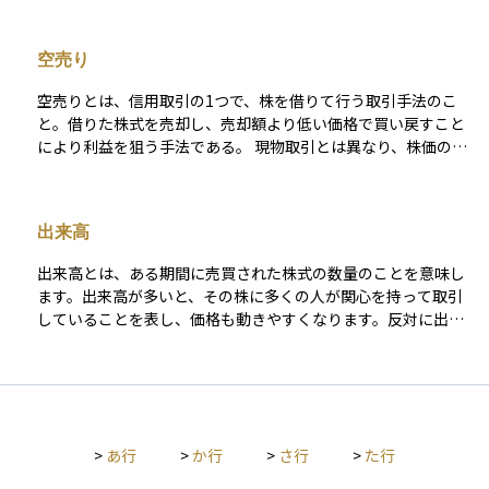
結果、株価が急騰し、注目が集まったところで他の投資家が参
入し、さらに株価が上昇することがあります。しかし、その後
空売り
仕手筋が一気に売り抜けると、株価が急落し、大きな損失を被
るリスクが高まります。初心者が仕手株に手を出すと、相場の
空売りとは、信用取引の1つで、株を借りて行う取引手法のこ
流れに巻き込まれて損をする可能性があるため、十分に注意が
と。借りた株式を売却し、売却額より低い価格で買い戻すこと
必要です。
により利益を狙う手法である。 現物取引とは異なり、株価の下
落局面で利益を狙うことができる。他にもすでに所有している
現物株式のリスクヘッジになる点もメリットとして挙げられ
る。 デメリットとしては株価の上昇幅には上限がないことから
出来高
損失が無限に膨らむ可能性がある、手数料をはじめとした費用
がかかる点が挙げられる。
出来高とは、ある期間に売買された株式の数量のことを意味し
ます。出来高が多いと、その株に多くの人が関心を持って取引
していることを表し、価格も動きやすくなります。反対に出来
高が少ないと、取引が活発でないため、売りたいときに売れな
かったり、価格が思ったように動かなかったりすることもあり
ます。
>
あ行
>
か行
>
さ行
>
た行