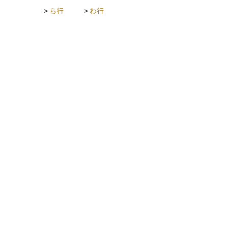
>
ら行
>
わ行