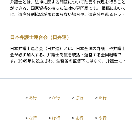
弁護士とは、法律に関する問題について助言や代理を行うこと
ができる、国家資格を持った法律の専門家です。 相続において
は、遺産分割協議がまとまらない場合や、遺留分を巡るトラブ
ル、遺言の無効主張、相続放棄の手続きなど、法的な対応が必
要な場面で頼れる存在です。必要に応じて、調停や訴訟の代理
人として交渉や手続きも代行してくれます。 相続人同士での意
日本弁護士連合会（日弁連）
見の対立や紛争があるとき、また法的に複雑な問題が関係する
場合には、早い段階で弁護士に相談することでトラブルを最小
日本弁護士連合会（日弁連）とは、日本全国の弁護士や弁護士
限に抑えることができます
会が必ず加入する、弁護士制度を統括・運営する全国組織で
す。1949年に設立され、法務省の監督下にはなく、弁護士によ
る自主規制・自治が原則とされています。主な役割としては、
弁護士資格の登録や倫理の指導、懲戒手続きの審査、公設法律
相談センターの運営、人権擁護活動、法改正への提言などがあ
り、国民の権利保護と法の支配の実現に貢献することを目的と
しています。また、国際的な法制度や人権問題にも関与し、弁
>
あ行
>
か行
>
さ行
>
た行
護士の専門性と公共性を広く支える存在です。資産運用や相
続、企業法務などの場面で弁護士を選ぶ際、その信頼の背景に
あるのが日弁連という制度的な基盤です。
>
な行
>
は行
>
ま行
>
や行