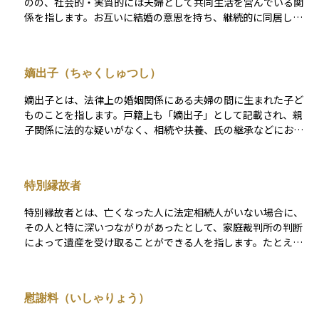
のの、社会的・実質的には夫婦として共同生活を営んでいる関
係を指します。お互いに結婚の意思を持ち、継続的に同居し、
家計や生活を共にしている場合、一定の法的効果が認められる
ことがあります。裁判所は、その実態に基づいて、内縁関係の
成立と効力を判断します。 たとえば、生活費の分担義務や内縁
嫡出子（ちゃくしゅつし）
解消時の財産分与、慰謝料請求、さらには労災や生命保険にお
ける遺族補償の受給資格など、法律婚に準じた取り扱いを受け
嫡出子とは、法律上の婚姻関係にある夫婦の間に生まれた子ど
る場面もあります。また、健康保険の被扶養者や国民年金の第3
ものことを指します。戸籍上も「嫡出子」として記載され、親
号被保険者として認められる場合もあります。 しかし、内縁関
子関係に法的な疑いがなく、相続や扶養、氏の継承などにおい
係はあくまで法律上の「婚姻」ではないため、相続や税制上の
ても完全な法的権利を有します。 日本では、子どもが生まれた
扱いには明確な限界があります。内縁の配偶者には法定相続権
時点で両親が婚姻していれば自動的に嫡出子とされ、特別な手
がなく、遺産を受け取るには遺言や信託契約などによる明示的
続きを要しません。一方で、両親が婚姻していない場合は「非
な指定が必要です。また、相続税における配偶者控除（最大1億
特別縁故者
嫡出子」となり、父親との法的な親子関係を得るためには「認
6,000万円）や、所得税の配偶者控除・配偶者特別控除といった
知」が必要になります。 ただし、現在の法律では、嫡出子と非
優遇措置も原則として適用されません。 このため、内縁関係に
特別縁故者とは、亡くなった人に法定相続人がいない場合に、
嫡出子の相続に関する権利は平等とされています。資産承継や
ある当事者が安心して暮らし続けるには、生前からの明確な財
その人と特に深いつながりがあったとして、家庭裁判所の判断
家族関係の法的整理において、子どもの出生状況がどのように
産承継対策が不可欠です。公正証書遺言の作成、信託スキーム
によって遺産を受け取ることができる人を指します。たとえ
扱われるかを理解するための基礎的な概念です。
の活用、生命保険金の指定などを通じて、遺産の受け渡しや税
ば、長年一緒に生活していた内縁の配偶者や、介護や看病をし
負担への備えを整えておくことが重要です。 なお、同居期間や
ていた知人などが該当することがあります。遺産は通常、相続
関係の安定性、家計の一体性などが不十分な場合、内縁として
人がいない場合には国庫に帰属しますが、この制度を利用すれ
慰謝料（いしゃりょう）
の法的保護が否定されることもあり得るため、形式にとらわれ
ば、亡くなった人に貢献してきた人がその恩恵を受けることが
ない実質的な関係性の証明が重視されます。内縁関係の権利保
可能になります。ただし、特別縁故者として認められるには、