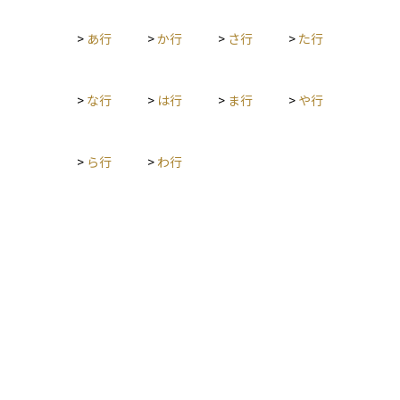
制度です。たとえば、家は夫名義だったが、夫が亡くなった後
も妻がその家に住み続けたいというケースで、他の相続人と揉
>
あ行
>
か行
>
さ行
>
た行
めることなく居住が確保される仕組みです。この権利は登記す
ることで第三者にも対抗でき、資産運用や相続設計の上でも非
常に重要な要素となっています。
>
な行
>
は行
>
ま行
>
や行
>
ら行
>
わ行