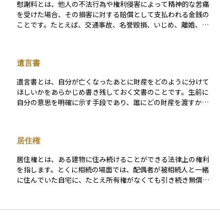
慰謝料とは、他人の不法行為や権利侵害によって精神的な苦痛
全には、専門家の助言を受けながらの対応が望まれます。
裁判所への申し立てや証明が必要であり、認められるかどうか
を受けた場合、その損害に対する賠償として支払われる金銭の
は状況によって異なります。資産運用や終活の観点からは、遺
ことです。たとえば、交通事故、名誉毀損、いじめ、離婚、浮
言書を残しておくことで確実に希望する人に財産を渡すことが
気（不貞行為）などにより精神的ダメージを受けたとき、その
でき、トラブルを未然に防ぐことができます。
苦しみに対して「心の損害」として請求されます。 慰謝料の金
額は、被害の程度や加害者の行為の悪質さ、当事者間の関係
遺言書
性、社会的影響などを考慮して裁判所が判断することが多く、
明確な相場があるわけではありません。物理的な損害に対する
遺言書とは、自分が亡くなったあとに財産をどのように分けて
「損害賠償金」とは異なり、精神的側面に焦点を当てた救済手
ほしいかをあらかじめ書き残しておく文書のことです。生前に
段であり、法的な権利保護の一環として重要な役割を果たしま
自分の意思を明確に示す手段であり、誰にどの財産を渡すか、
す。
あるいは誰には渡さないかなどを記載することができます。遺
言書があることで、相続人同士のトラブルを防いだり、法定相
続とは異なる分け方を実現したりすることが可能になります。
居住権
法的に有効な遺言書にするためには、決められた形式に沿って
作成する必要があります。代表的な形式には自筆証書遺言や公
居住権とは、ある建物に住み続けることができる法律上の権利
正証書遺言があります。資産運用においても、相続の計画を立
を指します。とくに相続の場面では、配偶者が被相続人と一緒
てるうえで非常に重要な役割を果たします。
に住んでいた自宅に、たとえ所有権がなくても引き続き無償で
住み続けられるようにする「配偶者居住権」が注目されていま
す。 これは、配偶者の生活を保障しつつ、相続財産の公平な分
配を可能にするために、2020年の民法改正で新たに導入された