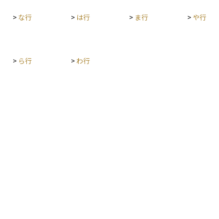
て年率を
比較がで
>
な行
>
は行
>
ま行
>
や行
回り（YT
割合であ
入を物件
>
ら行
>
わ行
ごとに計
としやす
ット利回
では得た
るま式に
リターン
コストを
とリター