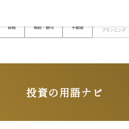
ライフ

節税
相続・贈与
不動産
プランニング
投資の用語ナビ