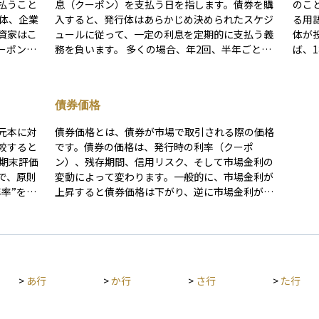
払うこと
息（クーポン）を支払う日を指します。債券を購
のこ
入すると、発行体はあらかじめ決められたスケジ
る用
資家はこ
ュールに従って、一定の利息を定期的に支払う義
体が
ーポン）
務を負います。 多くの場合、年2回、半年ごとに
ば、
た本金が
支払われるのが一般的ですが、年1回など、債券
意味します。 債券
の種類によって異なる場合もあります。利払い日
計算
が多いで
は債券の条件として発行時に明記されており、投
際に
債券価格
資家はその日まで債券を保有していれば利息を受
たと
世界的に
け取ることができます。資産運用の計画を立てる
され
元本に対
債券価格とは、債券が市場で取引される際の価格
に利用さ
うえで、利払い日は安定した収入のタイミングと
「オーバ
較すると
です。債券の価格は、発行時の利率（クーポ
して重要な要素となります。
ては
ン）、残存期間、信用リスク、そして市場金利の
こと
で、原則
変動によって変わります。一般的に、市場金利が
設計
率”をど
上昇すると債券価格は下がり、逆に市場金利が下
場価
年間リタ
がると債券価格は上昇します。
ク評
れます。
り」を示
いを把握
ンは「保
>
あ行
>
か行
>
さ行
>
た行
ン」を示
有期間が
タルリタ