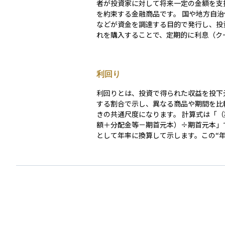
者が投資家に対して将来一定の金額を支
を約束する金融商品です。 国や地方自治体、企業
などが資金を調達する目的で発行し、投
れを購入することで、定期的に利息（ク
を受け取ります。満期が来ると、投資し
返済されます。 債券はリスクが比較的低く、安定
した収入を求める投資家に選ばれること
利回り
す。 また、市場で自由に売買が可能であるため、
流動性も確保されています。債券市場は
利回りとは、投資で得られた収益を投下
も広がりを見せており、多様な投資戦略
する割合で示し、異なる商品や期間を比
れています。
きの共通尺度になります。 計算式は「（期末評価
額＋分配金等－期首元本）÷期首元本」
として年率に換算して示します。この“年
の期間で切り取るかによって、利回りは
ーンとトータルリターンの二つに大別さ
年間リターンは「ある１年間だけの利回
す瞬間値で、直近の運用成績や市場の勢
するのに適しています。トータルリター
有開始から売却・償還までの累積リター
し、長期投資の成果を測る指標です。保
異なる商品どうしを比べるときは、トー