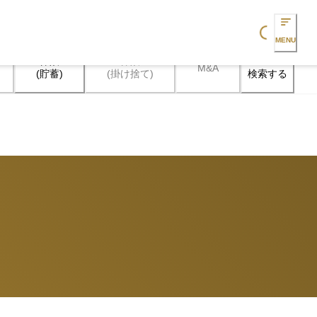
Loading...
MENU
保険

保険

M&A
検索する
(貯蓄)
(掛け捨て)