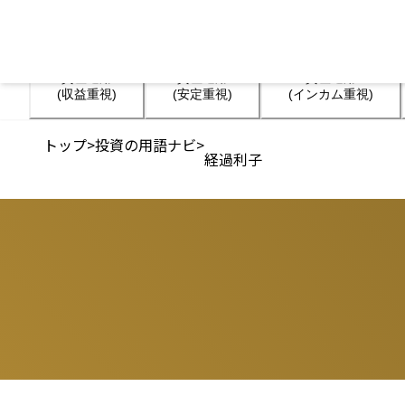
資産運用

資産運用

資産運用

(収益重視)
(安定重視)
(インカム重視)
トップ
>
投資の用語ナビ
>
経過利子