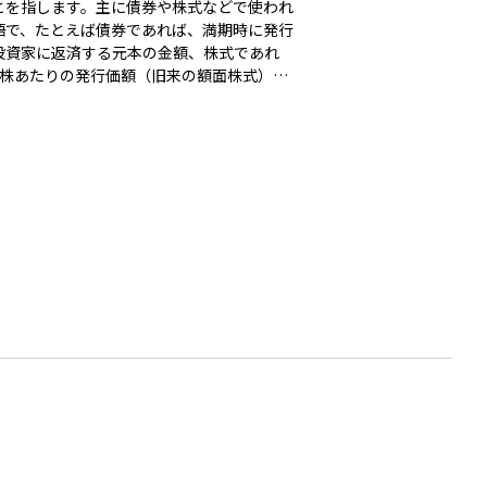
とを指します。主に債券や株式などで使われ
語で、たとえば債券であれば、満期時に発行
投資家に返済する元本の金額、株式であれ
1株あたりの発行価額（旧来の額面株式）を
においては、償還金額や利息の
基準となる重要な金額であり、市場価格（実
売買される価格）とは異なる点が特徴です。
えば、額面100円の債券が市場で95円で取引
ていれば「アンダーパー」、105円であれば
ーパー」と呼ばれます。 資産運用におい
、額面を基準に利回りや価格変動を評価する
が多く、特に債券投資や定期預金、仕組債の
において欠かせない基礎概念です。額面と市
格の差異を理解することは、投資判断やリス
価に直結します。