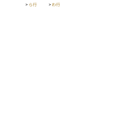
式の電子化」「取引決済の効率化」「配当などの権利処理の自
>
ら行
>
わ行
動化」を実現し、日本の証券取引を支える重要なインフラで
す。投資家にとっては、資産の安全な保管とスムーズな権利受
け取りを実現する、縁の下の力持ちと言える存在です。