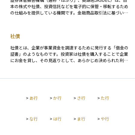
証券保管振替機構（通称「ほふり」、英語名JASDEC）は、日
本の株式や社債、投資信託などを電子的に保管・移転するため
の仕組みを提供している機関です。金融商品取引法に基づいて
設立され、証券会社や銀行、信託銀行などが会員として参加し
ています。株式などの売買に伴う決済処理を支える「見えない
基盤」として機能しています。 かつては、株式を売買すると実
社債
物の株券を受け渡していましたが、株券が電子化されたことに
より、現在では実物の受け渡しは不要となり、JASDECのネット
社債とは、企業が事業資金を調達するために発行する「借金の
ワーク上で口座の残高を書き換えることで取引が完了する仕組
証書」のようなものです。投資家は社債を購入することで企業
みになっています。 JASDECではすべての保有情報が一元的に
にお金を貸し、その見返りとして、あらかじめ決められた利息
管理されており、企業は基準日時点での株主情報をすぐに把握
（クーポン）を一定期間ごとに受け取ることができます。満期
できます。そのため、配当金の支払いや株式分割、株主優待な
が来れば、企業は投資家に元本を返済します。 銀行からの融資
どの権利が正確に処理されます。例えば、株式数比例配分方式
とは異なり、社債は不特定多数の投資家から直接資金を集める
により、保有株数に応じた配当金が自動的に各証券口座へ入金
方法であり、企業にとっては柔軟かつ効率的な資金調達手段で
されるのも、この仕組みのおかげです。また、社債の利息や償
す。 投資家にとって社債の魅力は、株式に比べて価格の変動が
還金、ETFやREITの分配金も同様に自動的に処理されるため、
>
あ行
>
か行
>
さ行
>
た行
小さく、定期的な利息収入が得られる点にあります。一方で、
投資家は手間のかかる書類手続きをせずに済みます。 個人投資
発行体である企業が経営破綻した場合、元本が戻らないリスク
家がJASDECに直接口座を持つことはありませんが、証券会社
があるため、信用格付けや業績などを十分に確認することが重
の口座を通じて間接的にこの仕組みを利用しています。ただ
要です。 安定的な収益を目指しつつ、リスク管理も重視する投
>
な行
>
は行
>
ま行
>
や行
し、未上場株式や名義書換未了株、海外株、従業員持株会での
資家にとって、社債はポートフォリオの中核を担いうる資産ク
保有分などはJASDECの対象外で、配当金が郵送で届くなど、取
ラスのひとつです。
り扱いが異なる場合があります。 このように、JASDECは「株