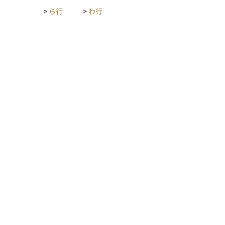
>
ら行
>
わ行