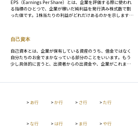
00。ROE（自己資本利益率）は、投資家が投下した資本に対
EPS（Earnings Per Share）とは、企業を評価する際に使われ
簿を更新し、純資産が目標ペースで増えているかを確認しなが
し、企業がどれだけの利益を上げているかを表す重要な財務指
る指標のひとつで、企業が稼いだ純利益を発行済み株式数で割
ら、「資産価格」「収支」「レバレッジ」という三つの要因に
標。ROEの数値が高いほど経営効率が良いと言える。
った値です。1株当たりの利益がどれだけあるのかを示します。
分解して要改善点を探ると、実践的な資産運用や財務戦略の見
EPS = 当期純利益÷発行済株式数 EPSは株式投資の重要な指標
直しがしやすくなります。 純資産は単なる期末の残りではな
であり、企業の収益性を測る基準として活用されます。EPSが
く、将来の投資余力やリスク許容度を測る羅針盤です。数値を
高いほど、投資家にとって魅力的な企業とされることが多いで
継続的に点検し、関連指標と照らし合わせながら経営判断やラ
自己資本
す。
イフプランをアップデートしていくことが、長期的な資産形成
と財務健全性の鍵となります。
自己資本とは、企業が保有している資産のうち、借金ではなく
自分たちのお金でまかなっている部分のことをいいます。もう
少し具体的に言うと、出資者からの出資金や、企業がこれまで
に稼いできた利益の蓄積（内部留保）などが含まれます。企業
が事業を続けていくための土台となるお金であり、いざという
ときにどれだけの損失に耐えられるかという「安全性」を示す
指標にもなります。個人投資家にとっては、企業の財務の健全
性を判断するための大切なポイントであり、自己資本が多い企
>
あ行
>
か行
>
さ行
>
た行
業ほど、安定していてリスクが少ないと見なされる傾向があり
ます。
>
な行
>
は行
>
ま行
>
や行