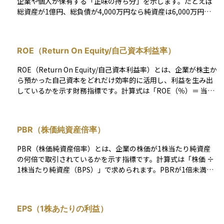
企業や個人が保有する「正味の持ち分」を示します。たとえば
総資産が1億円、総負債が4,000万円なら純資産は6,000万円と
なり、この値がプラスであれば財政基盤は概ね健全、マイナス
であれば将来の資金繰りに注意が必要だと判断できます。 企業
では貸借対照表の「純資産の部」に計上され、株主資本（資本
ROE（Return On Equity/自己資本利益率）
金・資本剰余金・利益剰余金など）とその他包括利益累計額が
主要項目です。純資産は自己資本比率やROEの分母となり、財
ROE（Return On Equity/自己資本利益率）とは、企業が株主か
務健全性や資本効率を測定する起点になる指標です。利益の内
ら預かった自己資本をどれだけ効率的に活用し、利益を生み出
部留保や株式発行が増加要因となる一方、赤字計上や配当、自
しているかを示す財務指標です。計算式は「ROE（％）＝ 当期
己株式取得は減少要因となります。また時価評価差額や為替換
純利益 ÷ 自己資本 × 100」または「ROE（％）＝ EPS（一株
算差額も変動要因となるため、採用している会計基準によって
当たり利益）÷ BPS（一株当たり純資産）× 100」で求められ
数値の見え方が異なる点に留意が必要です。 個人の場合、純資
ます。 ROEが高いほど、株主資本を効率的に活用して収益を上
産は現預金、株式・投資信託、年金積立、不動産、車などの資
PBR（株価純資産倍率）
げていると判断され、投資家にとって魅力的な企業と見なされ
産総額から、住宅ローン、教育ローン、クレジットカード残高
やすくなります。ただし、自己資本を減らしてROEを意図的に
などの負債を差し引いて算定します。この数値はFIREや教育・
PBR（株価純資産倍率）とは、企業の株価が1株当たり純資産
高める手法もあるため、借入依存度（財務レバレッジ）とのバ
住宅資金計画の進捗を測る物差しとなり、住宅ローン審査など
の何倍で取引されているかを示す指標です。計算式は「株価 ÷
ランスも考慮する必要があります。長期投資の際は、ROEの推
各種与信判断でも重視されるため、家計の健康診断に欠かせま
1株当たり純資産（BPS）」で求められます。PBRが1倍未満の
移や業界平均と比較し、持続的な成長が可能かを見極めること
せん。 純資産を活用する際は、まず株式や不動産など含み損益
場合、理論上は会社の解散価値よりも株価が低いとされ、割安
が重要です。 「Return On Equity」（自己資本利益率）の略。
の大きい資産を時価で再評価し、値動きによる変動幅を把握す
と判断されることがあります。
企業の自己資本（株主資本）に対する当期純利益の割合で、計
ることが大切です。企業なら自己資本比率、個人なら負債比率
算式はROE(%)＝当期純利益 ÷ 自己資本 × 100、またはROE
EPS（1株あたりの利益）
（負債÷総資産）など関連指標と併用すれば、リスク耐性や資
(%)＝EPS（一株当たり利益）÷ BPS（一株当たり純資産）× 1
本効率を立体的に分析できます。四半期ごとに財務諸表や家計