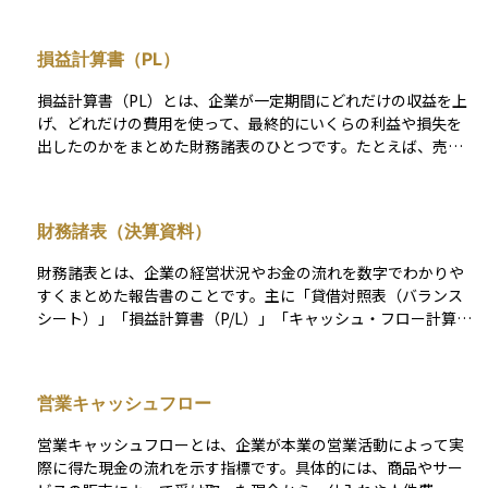
った後に手元に残る現金がフリーキャッシュフローです。この
金額が多ければ、企業は株主への配当や借金の返済、新たな投
損益計算書（PL）
資など、柔軟に資金を活用できる状態にあると言えます。投資
家にとっては、企業の実質的な資金力や成長余力を測る重要な
損益計算書（PL）とは、企業が一定期間にどれだけの収益を上
指標となります。
げ、どれだけの費用を使って、最終的にいくらの利益や損失を
出したのかをまとめた財務諸表のひとつです。たとえば、売上
高から始まり、売上原価、販売費、一般管理費などの費用を差
し引いて、営業利益、経常利益、最終的な当期純利益までが順
を追って記載されています。 これにより、その会社が本業でど
財務諸表（決算資料）
れだけ稼いでいるか、金融収支や特別な要因がどう影響してい
るかが一目でわかります。初心者の方には、「会社の成績表」
財務諸表とは、企業の経営状況やお金の流れを数字でわかりや
や「1年間のお金のかかり方ともうけの一覧表」と考えるとイメ
すくまとめた報告書のことです。主に「貸借対照表（バランス
ージしやすいでしょう。企業の収益力や経営効率を分析するた
シート）」「損益計算書（P/L）」「キャッシュ・フロー計算書
めの基本資料として、投資判断にも大きく役立つ重要な書類で
（C/F）」の3つが中心となり、それぞれ企業がどれだけの資産
す。
や負債を持っているか、どれだけ利益を出しているか、実際に
お金がどう動いているかを表します。 これらの書類は、投資家
営業キャッシュフロー
や銀行、経営者が企業の健全性や成長性を判断するための重要
な情報源です。初心者の方にとっては、企業を“健康診断”する
営業キャッシュフローとは、企業が本業の営業活動によって実
ためのレントゲンのようなものであり、数字を見ることでその
際に得た現金の流れを示す指標です。具体的には、商品やサー
会社がしっかり運営されているかを確認することができます。