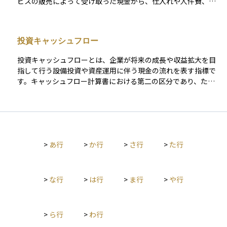
ビスの販売によって受け取った現金から、仕入れや人件費、家
資産運用を考える上では、企業の財務諸表を読み解く力が、投
賃、税金などの支出を差し引いたものであり、キャッシュフロ
資判断の大きな手助けになります。 決算のタイミングで企業か
ー計算書の最初の区分として表示されます。 この数値がプラス
ら発表されるため、「決算資料」とも呼ばれます。
であれば、本業が順調で安定した現金収入があることを意味
投資キャッシュフロー
し、企業の健全性を評価するうえで非常に重要な情報となりま
す。一方、利益が出ていても営業キャッシュフローがマイナス
投資キャッシュフローとは、企業が将来の成長や収益拡大を目
の場合は、資金繰りに問題がある可能性があるため、注意が必
指して行う設備投資や資産運用に伴う現金の流れを表す指標で
要です。
す。キャッシュフロー計算書における第二の区分であり、たと
えば工場の建設、機械の購入、他社株式や有価証券の取得・売
却などが含まれます 。一般的に、投資キャッシュフローがマイ
ナスであることは、企業が積極的に事業拡大に取り組んでいる
証とされますが、必要以上の支出や収益に結びつかない投資に
は注意が必要です。この数値は、営業キャッシュフローとのバ
>
あ行
>
か行
>
さ行
>
た行
ランスを見ながら、企業の成長戦略と資金の使い方を判断する
材料となります。
>
な行
>
は行
>
ま行
>
や行
>
ら行
>
わ行