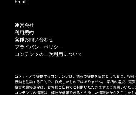
Email:
運営会社
利用規約
各種お問い合わせ
プライバシーポリシー
コンテンツの二次利用について
当メディアで提供するコンテンツは、情報の提供を目的としており、投資
行動を勧誘する目的で、作成したものではありません。 銘柄の選択、売買
投資の最終決定は、お客様ご自身でご判断いただきますようお願いいたしま
コンテンツの情報は、弊社が信頼できると判断した情報源から入手したも
が、その情報源の確実性を保証したものではありません。 また、本コンテ
載内容は、予告なしに変更することがあります。
「投資のコンシェルジュ」はMONO Investmentの登録商標です（登録商標
6527070号）。