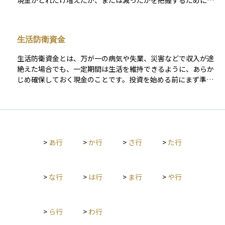
現金がどれだけ増えたか、または減ったかを把握するために使
われます。キャッシュフローは大きく3つに分かれます。 1つ目
は本業による収益や費用を示す「営業キャッシュフロー」、2つ
目は資産の購入や売却に関連する「投資キャッシュフロー」、3
生活防衛資金
つ目は借入金や配当などの「財務キャッシュフロー」です。 キ
ャッシュフローがプラスであれば手元にお金が増えている状
生活防衛資金とは、万が一の病気や失業、災害などで収入が途
態、マイナスであれば減っている状態を示します。これを理解
絶えた場合でも、一定期間は生活を維持できるように、あらか
することで、資産の健全性や投資先の実態を見極めることがで
じめ確保しておく現金のことです。投資を始める前にまず準備
き、初心者でも資金管理や投資判断の基礎として役立てられま
しておくべきお金で、一般的には生活費の3か月から6か月分を
す。
目安にするとされています。 この資金は、株や投資信託のよう
に価格が変動する商品ではなく、すぐに引き出せる預金などで
保管するのが望ましいとされています。生活防衛資金がしっか
りと確保されていれば、投資のリスクを過度に恐れずに冷静な
>
あ行
>
か行
>
さ行
>
た行
判断がしやすくなり、精神的な安心感にもつながります。
>
な行
>
は行
>
ま行
>
や行
>
ら行
>
わ行