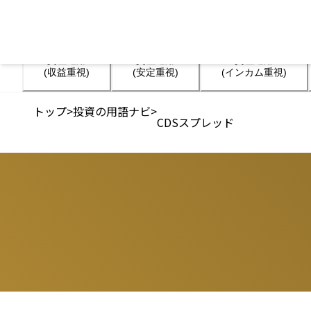
資産運用

資産運用

資産運用

(収益重視)
(安定重視)
(インカム重視)
トップ
>
投資の用語ナビ
>
CDSスプレッド