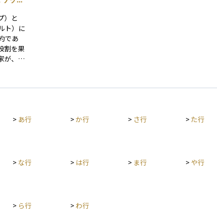
績見通し
る。 AA：信用力は極めて高く、優れた要素があ
りま
設定しま
る。 A：信用力は高く、部分的に優れた要素があ
デフ
プ）と
がスムー
る。 BBB：信用力は十分であるが、将来環境が大
な影
ルト）に
るリスク
きく変化する場合、注意すべき要素がある。 B
因となるこ
約であ
資産運用
B：信用力は当面問題ないが、将来環境が変化す
な遅
役割を果
に、どの
る場合、十分注意すべき要素がある。 B：信用力
が生
家が、一
判断は非
に問題があり、絶えず注意すべき要素がある。 C
スも
ことで、
CC：発行体の金融債務が不履行に陥る懸念が強
する
損失補填
い。 CC：発行体の金融債務が不履行に陥ってい
する警
るか、その懸念が極めて強い。 C：発行体のすべ
おい
そのリス
ての金融債務が不履行に陥っているとR＆Iが判断
ルト
関など
する格付。
の財
>
あ行
>
か行
>
さ行
>
た行
債務と呼
理を
対象とし
れ、透明
必要で
>
な行
>
は行
>
ま行
>
や行
昇しま
高く見て
プレッド
イント
>
ら行
>
わ行
psは年間