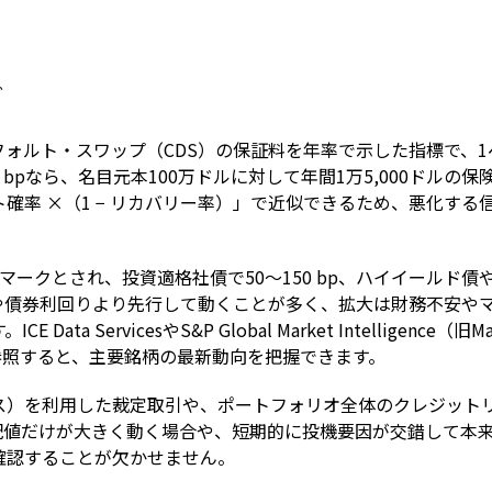
Term
ど
ォルト・スワップ（CDS）の保証料を年率で示した指標で、1ベ
 bpなら、名目元本100万ドルに対して年間1万5,000ドル
確率 ×（1 − リカバリー率）」で近似できるため、悪化す
ークとされ、投資適格社債で50〜150 bp、ハイイールド債
や債券利回りより先行して動くことが多く、拡大は財務不安や
ta ServicesやS&P Global Market Intelligenc
スを参照すると、主要銘柄の最新動向を把握できます。
ス）を利用した裁定取引や、ポートフォリオ全体のクレジット
配値だけが大きく動く場合や、短期的に投機要因が交錯して本
確認することが欠かせません。