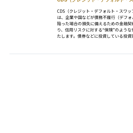
ために、財務状況、過去の取引履歴、業
プ）
などをチェックし、貸せる金額の上限を
CDS（クレジット・デフォルト・スワッ
す。このような仕組みにより、経済活動
は、企業や国などが債務不履行（デフォ
ズに流れる一方で、相手が支払えなくな
陥った場合の損失に備えるための金融契
（信用リスク）も伴います。そのため、
り、信用リスクに対する“保険”のような
やリスク管理の観点からも、「どの相手
たします。債券などに投資している投資
程度まで信用を与えるか」という与信の
定の保険料（CDSスプレッド）を支払う
常に重要になります。
対象となる債券が返済不能になった際に
を受けられる仕組みです。 CDS契約は、リスクを
回避したい投資家（CDSの買い手）と、
クを引き受けて保険料を受け取る金融機
（CDSの売り手）の間で交わされ、参照
ばれる特定の企業や国の債券などを保証
ます。取引は通常、店頭（OTC）で行わ
性や流動性には限界がある点にも注意が
す。 たとえば、ある国の国債に対して返済懸念が
高まると、その国のCDSスプレッドが上
す。これは市場がその国の信用リスクを
いることを示すシグナルであり、CDSス
は一般に年間保険料率としてベーシスポ
（bps）単位で表示されます（例：150b