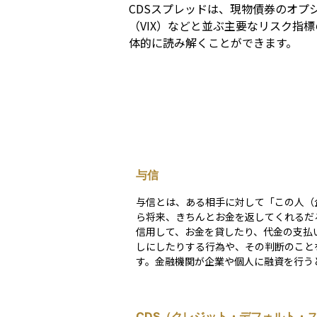
CDSスプレッドは、現物債券のオプ
（VIX）などと並ぶ主要なリスク指
体的に読み解くことができます。
与信
与信とは、ある相手に対して「この人（
ら将来、きちんとお金を返してくれるだ
信用して、お金を貸したり、代金の支払
しにしたりする行為や、その判断のこと
す。金融機関が企業や個人に融資を行う
ちろん、企業同士の取引でも「商品を先
代金は後日支払い」といった形で与信が
す。 与信をする側は、相手の返済能力を見極める
CDS（クレジット・デフォルト・