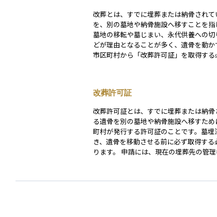
改葬とは、すでに埋葬または納骨されて
を、別の墓地や納骨施設へ移すことを指
墓地の移転や墓じまい、永代供養への切
どが理由となることが多く、遺骨を動か
市区町村から「改葬許可証」を取得する
ります。 改葬には、親族間の合意形成、現在の墓
地管理者と新しい受け入れ先の承諾、行
など複数のステップが伴います。墓埋法
改葬許可証
適正な手続きが定められており、無許可
は認められていません。資産管理や相続
改葬許可証とは、すでに埋葬または納骨
して、将来の維持管理負担を軽減する目
る遺骨を別の墓地や納骨施設へ移すため
れることもあります。
町村が発行する許可証のことです。墓埋
き、遺骨を移動させる前に必ず取得する
ります。 申請には、現在の埋葬先の管理者が発行
する「埋葬証明書」と、新しい受け入れ
する「受入証明書」が必要です。改葬許
遺骨の不正移動や不適切な扱いを防ぐた
な書類であり、墓じまいや永代供養、樹
祀などへの移行時に広く利用されます。
産整理の中では、行政手続きの中心とな