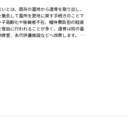
まいとは、既存の墓地から遺骨を取り出し、
を撤去して墓所を更地に戻す手続きのことで
少子高齢化や後継者不在、維持費負担の軽減
を理由に行われることが多く、遺骨は別の墓
納骨堂、永代供養施設などへ改葬します。 墓
いには、親族間の合意形成、寺院や墓地管理
の連絡、行政からの改葬許可の取得、専門業
よる墓石撤去など、複数の手続きが必要で
資産管理や相続の観点からも、墓じまいは将
維持管理費や負担を軽減する選択肢の一つと
注目されています。