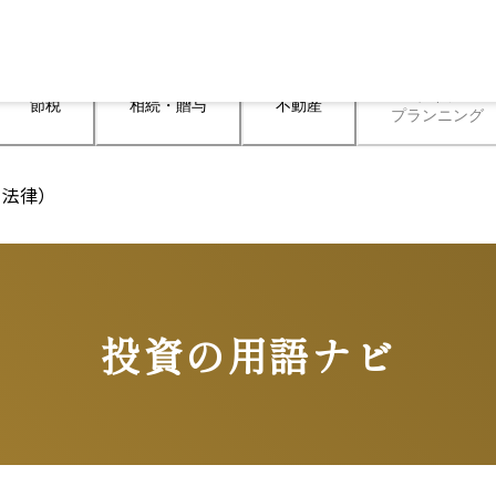
ライフ

節税
相続・贈与
不動産
プランニング
る法律）
投資の用語ナビ