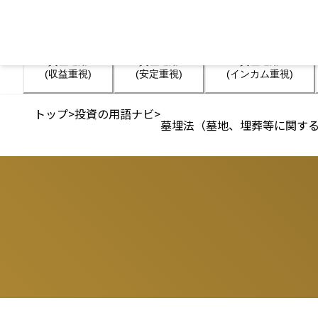
資産運用

資産運用

資産運用

(収益重視)
(安定重視)
(インカム重視)
トップ
>
投資の用語ナビ
>
墓埋法（墓地、埋葬等に関す