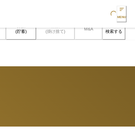
Loading...
MENU
保険

保険

M&A
検索する
(貯蓄)
(掛け捨て)