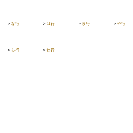
>
な行
>
は行
>
ま行
>
や行
>
ら行
>
わ行