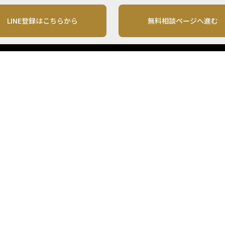
LINE登録はこちらから
無料相談ページへ進む
運営会社
利用規約
各種お問い合わせ
株式会社MONO Investment
プライバシーポリシー
コンテンツの二次利用
ンテンツは、情報の提供を目的としており、投資その他の行動を勧誘する目的で、作
投資の最終決定は、お客様ご自身でご判断いただきますようお願いいたします。 本
から入手したものですが、その情報源の確実性を保証したものではありません。 ま
があります。