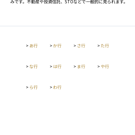
みです。不動産や投資信託、STOなどで一般的に見られます。
う際は、このような税制のしくみにも目を向けることが重要で
す。
>
あ行
>
か行
>
さ行
>
た行
>
な行
>
は行
>
ま行
>
や行
>
ら行
>
わ行