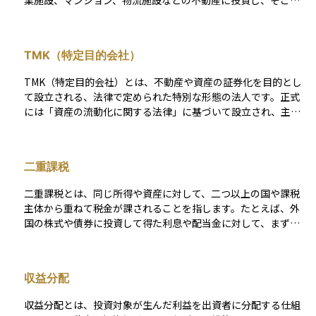
業施設、マンション、物流施設などの不動産に投資し、そこで
得られた賃貸収入や売却益を分配する金融商品です。 REITは証
券取引所に上場されており、株式と同じように市場で売買でき
ます。そのため、通常の不動産投資と比べて流動性が高く、少
TMK（特定目的会社）
額から手軽に不動産投資を始められるのが大きな特徴です。 投
資家は、REITを通じて間接的にさまざまな不動産の「オーナ
TMK（特定目的会社）とは、不動産や資産の証券化を目的とし
ー」となり、不動産運用のプロによる安定した収益（インカム
て設立される、法律で定められた特別な形態の法人です。正式
ゲイン）を得ることができます。しかも、実物の不動産を所有
には「資産の流動化に関する法律」に基づいて設立され、主に
するわけではないので、物件の管理や修繕といった手間がかか
不動産や債権といった特定の資産を取得し、それらから得られ
らない点も魅力です。また、複数の物件に分散投資しているた
る収益をもとに証券を発行して投資家に提供します。 TMKは資
め、リスクを抑えながら収益を狙える点も人気の理由です。 一
産を「倒産隔離」する役割も持ち、親会社や関係企業が倒産し
方で、REITの価格は、不動産市況や金利の動向、経済環境の変
二重課税
ても影響を受けにくい構造となっています。不動産投資やファ
化などの影響を受けます。特に金利が上昇すると、REITの価格
ンド商品に関心のある投資家にとって、TMKは資産を効率的か
が下がる傾向があるため、市場環境を定期的にチェックしなが
二重課税とは、同じ所得や資産に対して、二つ以上の国や課税
つ安定的に運用する手段として知られています。
ら投資判断を行うことが重要です。 REITは、安定した収益を重
主体から重ねて税金が課されることを指します。たとえば、外
視する人や、実物資産への投資に関心があるものの手間やコス
国の株式や債券に投資して得た利息や配当金に対して、まず現
トを抑えたい人にとって、有力な選択肢となる資産運用手段の
地の国で源泉徴収され、その後に日本でも課税されるというケ
一つです。
ースがあります。このような状況では、同じ収益に対して二重
に税金がかかってしまい、実質的な手取りが減ることになりま
収益分配
す。ただし、日本では外国で課税された分を日本の税額から差
し引く「外国税額控除」という制度があり、一定の条件を満た
収益分配とは、投資対象が生んだ利益を出資者に分配する仕組
せば二重課税の負担を軽減することができます。海外投資を行