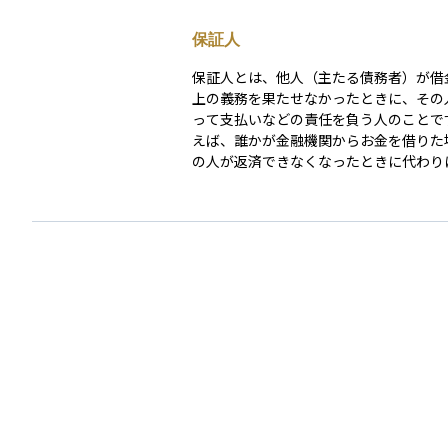
保証人
保証人とは、他人（主たる債務者）が借
上の義務を果たせなかったときに、その
って支払いなどの責任を負う人のことで
えば、誰かが金融機関からお金を借りた
の人が返済できなくなったときに代わり
る義務を負うのが保証人です。保証人は
と「補助的な立場」に思われがちですが
は非常に重い責任を持つことになり、本
を怠れば、保証人に対して直接請求が来
もあります。特に住宅ローンや事業資金
は、家族や知人が保証人になるケースが
が、安易に引き受けると財産や信用に大
を及ぼすおそれがあります。そのため、
を結ぶ際は、債務の内容や責任の範囲を
解したうえで判断することが大切です。