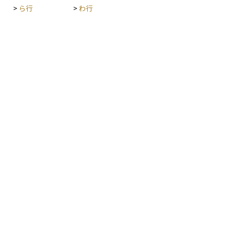
>
ら行
>
わ行