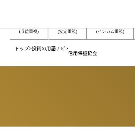
資産運用

資産運用

資産運用

(収益重視)
(安定重視)
(インカム重視)
トップ
>
投資の用語ナビ
>
信用保証協会