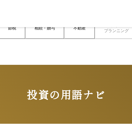
ライフ

節税
相続・贈与
不動産
プランニング
投資の用語ナビ