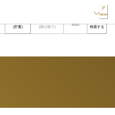
Loading...
MENU
保険

保険

M&A
検索する
(貯蓄)
(掛け捨て)