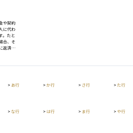
金や契約
人に代わ
す。たと
場合、そ
に返済す
一見する
、法的に
人が返済
る可能性
の借入で
>
あ行
>
か行
>
さ行
>
た行
多いです
きな影響
保証契約
十分に理
>
な行
>
は行
>
ま行
>
や行