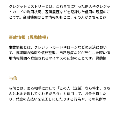
クレジットヒストリーとは、これまでに行った借入やクレジッ
トカードの利用状況、返済履歴などを記録した信用の履歴のこ
とです。金融機関はこの情報をもとに、その人がきちんと返済
できるかを判断します。例えば、毎月の支払いを遅れずに行っ
ていれば良好なクレジットヒストリーとなり、住宅ローンや自
動車ローンなどの審査が通りやすくなります。 逆に、支払いの
事故情報（異動情報）
遅延や未払いがあると信用度が下がり、将来の借入条件が悪く
なったり、場合によっては審査に通らないこともあります。資
事故情報とは、クレジットカードやローンなどの返済におい
産運用においても、良好なクレジットヒストリーは、投資用不
て、長期間の延滞や債務整理、自己破産などが発生した際に信
動産の購入や事業資金の調達などで有利に働く大切な要素で
用情報機関へ登録されるマイナスの記録のことです。異動情報
す。
とも呼ばれ、この情報は一定期間（おおむね5年〜10年）金融
機関の審査に利用されます。 事故情報が登録されている間は、
新たなローンやクレジットカードの発行が難しくなり、借入条
与信
件が大きく制限されます。金融機関はこの情報をもとに「返済
能力に問題があった履歴」と判断するため、住宅ローンや投資
与信とは、ある相手に対して「この人（企業）なら将来、きち
用不動産の融資など資産運用に関わる取引にも影響を及ぼしま
んとお金を返してくれるだろう」と信用して、お金を貸した
す。事故情報が消えるまでの期間は、日常的な支払いを遅れな
り、代金の支払いを後回しにしたりする行為や、その判断のこ
く行い、信用を回復することが重要です。
とを指します。金融機関が企業や個人に融資を行うときはもち
ろん、企業同士の取引でも「商品を先に渡して代金は後日支払
い」といった形で与信が行われます。 与信をする側は、相手の