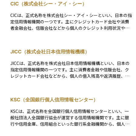
CIC（株式会社シー・アイ・シー）
返済能力を見極めるために、財務状況、過去の取引履歴、業績
見通しなどをチェックし、貸せる金額の上限を設定します。こ
CICは、正式名称を株式会社シー・アイ・シーといい、日本の指
のような仕組みにより、経済活動がスムーズに流れる一方で、
定信用情報機関の一つです。主にクレジットカード会社や消費
相手が支払えなくなるリスク（信用リスク）も伴います。その
者金融会社、信販会社などから個人のクレジット利用状況や返
ため、資産運用やリスク管理の観点からも、「どの相手に、ど
済履歴などの信用情報を収集・管理し、加盟している金融機関
の程度まで信用を与えるか」という与信の判断は非常に重要に
や企業に提供しています。これにより、金融機関はローンやク
なります。
レジットカードの審査の際に、申込者の信用力を客観的に判断
JICC（株式会社日本信用情報機構）
できます。 CICに登録される情報には、契約内容、支払い状
況、延滞や債務整理などの情報が含まれます。投資や資産運用
JICCは、正式名称を株式会社日本信用情報機構といい、日本の
においても、信用情報は融資や金融商品の利用条件に影響を与
指定信用情報機関の一つです。主に消費者金融や信販会社、ク
えるため、自分の信用情報を理解し、健全に保つことが大切で
レジットカード会社などから、個人の借入残高や返済履歴、契
す。
約内容などの信用情報を収集・管理しています。 金融機関はJIC
Cの情報を利用して、ローンやクレジット契約を申し込んだ人の
返済能力や信用力を客観的に判断します。JICCの情報には延滞
KSC（全国銀行個人信用情報センター）
や債務整理といったネガティブな情報も登録されるため、信用
力に直接影響します。資産運用や将来の投資計画を立てる際に
KSCは、正式名称を全国銀行個人信用情報センターといい、一
は、信用情報の状態が融資条件や金利に影響するため、JICCの
般社団法人全国銀行協会が運営する信用情報機関です。主に銀
役割を理解しておくことは重要です。
行や信用金庫、信用組合といった銀行系金融機関から、個人の
ローンや融資に関する情報を収集・管理しています。住宅ロー