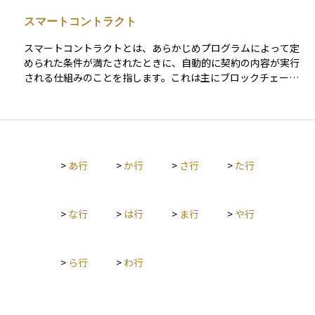
本円といった法定通貨と1対1の比率で価値を保つよう設計され
スマートコントラクト
ており、たとえば「1ステーブルコイン＝1ドル」となるよう
に、裏付けとなる資産を保有して安定性を確保します。そのた
スマートコントラクトとは、あらかじめプログラムによって定
め、暗号資産の技術的な利便性を維持しながら、価格の安定性
められた条件が満たされたときに、自動的に契約の内容が実行
も兼ね備えており、送金や決済、資産の避難先として利用が広
される仕組みのことを指します。これは主にブロックチェーン
がっています。資産運用の視点からも、価格変動リスクを抑え
技術上で動作するもので、第三者の仲介なしに取引を実行でき
つつ、ブロックチェーン技術の恩恵を受けたいと考える投資家
るのが特徴です。 たとえば、ある仮想通貨を送金する契約を
にとって注目されている存在です。
「○月○日に支払いが完了したら自動的に代金を送る」と設定
しておけば、その条件が満たされた時点でプログラムが自動的
に実行され、契約が履行されます。改ざんが難しく透明性が高
>
あ行
>
か行
>
さ行
>
た行
いため、金融取引、保険、不動産、サプライチェーンなどさま
ざまな分野で活用が期待されています。資産運用においても、
スマートコントラクトを活用した自動化された投資商品や金融
サービスが登場しており、分散型金融（DeFi）との結びつきが
>
な行
>
は行
>
ま行
>
や行
注目されています。
>
ら行
>
わ行