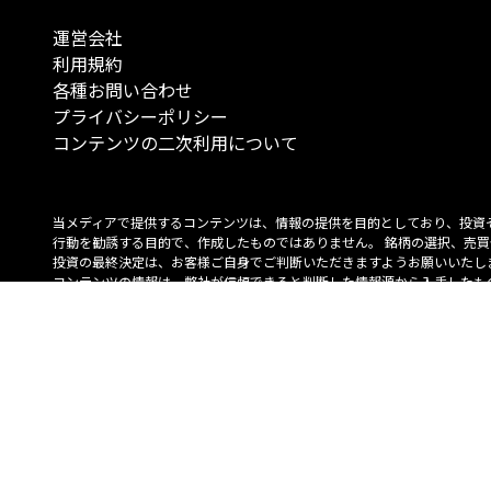
運営会社
利用規約
各種お問い合わせ
プライバシーポリシー
コンテンツの二次利用について
当メディアで提供するコンテンツは、情報の提供を目的としており、投資
行動を勧誘する目的で、作成したものではありません。 銘柄の選択、売買
投資の最終決定は、お客様ご自身でご判断いただきますようお願いいたしま
コンテンツの情報は、弊社が信頼できると判断した情報源から入手したも
が、その情報源の確実性を保証したものではありません。 また、本コンテ
載内容は、予告なしに変更することがあります。
「投資のコンシェルジュ」はMONO Investmentの登録商標です（登録商標
6527070号）。
Copyright © 2022 株式会社MONO Investment All rights reserved.