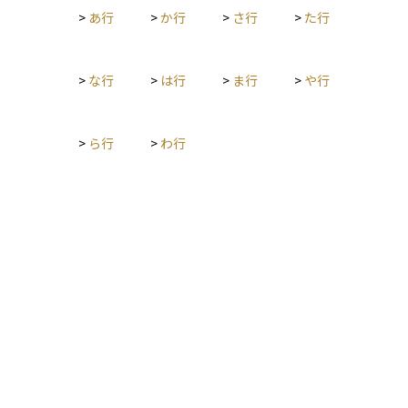
>
あ行
>
か行
>
さ行
>
た行
く、国際的な注目を集める政策のひとつです。投資家にとって
は、介入の有無やその規模が為替相場や資産価格に大きな影響
を与えるため、重要な情報となります。
>
な行
>
は行
>
ま行
>
や行
>
ら行
>
わ行