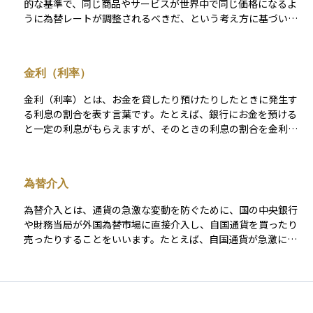
的な基準で、同じ商品やサービスが世界中で同じ価格になるよ
の通貨制度、決済慣行、国際的な資金移動の仕組みを含んだ概
と予想される中では、お金の価値が相対的に高まるため、人々
うに為替レートが調整されるべきだ、という考え方に基づいて
念です。為替レートはその結果として表れる数値であり、外国
が現金を使わずに貯め込む傾向が強まります。これは投資意欲
います。たとえば、ハンバーガーが日本で500円、アメリカで5
為替という言葉は、より広い関係性や構造を含んで使われま
の減退にもつながり、株式市場や不動産市場の低迷を招くこと
ドルだとすると、購買力平価に基づく為替レートは1ドル＝100
す。この違いを意識しないと、為替変動の意味を単なる価格の
があります。 そのため、中央銀行はデフレを回避するために、
円ということになります。実際の為替相場がこの水準から大き
上下としてしか捉えられなくなります。 外国為替を正しく理解
利下げや量的緩和などの金融緩和政策を通じて物価を引き上
金利（利率）
くずれている場合、その通貨は「割高」または「割安」と判断
することは、海外と関わる経済行動を評価する際の基礎になり
げ、経済の活性化を図ろうとします。特に日本では、1990年代
される材料となります。購買力平価は長期的に見た通貨の適正
ます。為替は利益を生む手段そのものではなく、資産や取引の
以降、長期的なデフレとその克服が大きな課題となってきまし
金利（利率）とは、お金を貸したり預けたりしたときに発生す
な価値を推測する指標として使われ、経済の基本的な実力や物
価値を左右する前提条件として存在する概念であり、その位置
た。
る利息の割合を表す言葉です。たとえば、銀行にお金を預ける
価水準を反映しているとされています。資産運用や為替分析に
づけを整理しておくことが重要です。
と一定の利息がもらえますが、そのときの利息の割合を金利ま
おいて、通貨の過大評価・過小評価を見極めるために活用され
たは利率と呼びます。一般的には「金利」が金融機関との貸し
ることが多い考え方です。
借りに使われることが多く、 「利率」は投資商品の収益率など
に使われる傾向がありますが、日常的にはほぼ同じ意味で使わ
為替介入
れています。資産運用の場面では、金利の動きが預金、ロー
ン、債券などの価格や収益に影響を与えるため、金利や利率に
為替介入とは、通貨の急激な変動を防ぐために、国の中央銀行
注目することはとても大切です。特に経済状況や中央銀行の政
や財務当局が外国為替市場に直接介入し、自国通貨を買ったり
策によって金利は変動するため、それを理解しておくことでよ
売ったりすることをいいます。たとえば、自国通貨が急激に安
り良い投資判断につながります。
くなりすぎた場合には、中央銀行が外貨準備を使って自国通貨
を買い支えることで、為替レートの安定を図ります。逆に、自
国通貨が高くなりすぎて輸出産業に悪影響が出るような場合に
は、自国通貨を売って市場に供給し、値上がりを抑えることも
あります。 為替介入は、国の経済や貿易に与える影響が大き