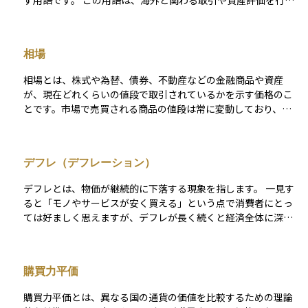
す用語です。 この用語は、海外と関わる取引や資産評価を行う
場面で必ず登場します。輸入や輸出といった企業活動だけでな
く、外国株式や海外投資信託、外貨建て資産を保有する個人投
資家にとっても、為替は価格変動の前提条件として存在しま
相場
す。円と他国通貨との関係が変化することで、同じ資産であっ
ても円換算の価値や損益が変わるため、投資判断や成果の解釈
相場とは、株式や為替、債券、不動産などの金融商品や資産
に影響します。 為替が問題になるのは、「通貨を交換する瞬
が、現在どれくらいの値段で取引されているかを示す価格のこ
間」だけではありません。実際には、外貨建て資産を保有して
とです。市場で売買される商品の値段は常に変動しており、こ
いる期間全体にわたり、為替は見えない変動要因として作用し
の変化している価格全体を指して「相場」と呼びます。たとえ
ます。そのため、投資の成果を考える際に、価格変動と為替変
ば「株の相場が上がっている」と言えば、多くの株の価格が上
動が混同されやすく、判断を誤る原因になりがちです。たとえ
昇している状態を意味します。相場は経済状況、企業の業績、
ば、海外資産の評価額が増減した理由を、投資対象そのものの
デフレ（デフレーション）
金利の動き、世界情勢などさまざまな要因によって影響を受け
値動きだと理解していたものの、実際には為替変動の影響が大
ます。投資を行う上では、相場の動きを把握し、どのタイミン
きかった、というケースは典型的です。 誤解されやすい点とし
デフレとは、物価が継続的に下落する現象を指します。 一見す
グで売買するかを考えることが重要になります。
て、「為替は短期売買を行う人だけが意識すればよい」という
ると「モノやサービスが安く買える」という点で消費者にとっ
思い込みがあります。しかし、為替は取引頻度に関係なく、外
ては好ましく思えますが、デフレが長く続くと経済全体に深刻
貨と関わる資産を持つ限り影響を及ぼします。長期投資であっ
な悪影響を及ぼします。 物価が下がると、企業の売上や利益が
ても、円高・円安の局面によって最終的な成果が変わるため、
減少し、人件費の削減や設備投資の抑制が起こります。その結
為替を無視した評価は成り立ちません。為替は独立した投資対
果、賃金の引き下げや雇用の悪化につながり、消費者の購買意
購買力平価
象である以前に、資産価値を測る尺度そのものの一部だと捉え
欲も低下します。このように、デフレは経済活動を縮小させる
る必要があります。 また、「為替＝相場」という理解も不十分
「負の連鎖」を引き起こすリスクがあります。 デフレはまた、
購買力平価とは、異なる国の通貨の価値を比較するための理論
です。為替は市場で形成される交換比率だけでなく、国や地域
金融市場や資産運用にも影響を与えます。将来の物価が下がる