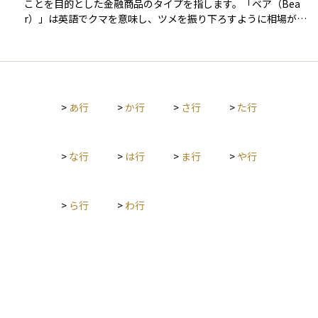
ことを目的とした金融商品のタイプを指します。「ベア（Bea
買向けでありリスクも高めです。相場の方向性を見極めたうえ
r）」は英語でクマを意味し、ツメを振り下ろすように相場が下
で、タイミングを重視した戦略に適したタイプです。
落するイメージから、「弱気相場」を象徴する言葉として使わ
れます。代表的なベア型商品には、株価指数の下落幅に対して
逆方向に動く（たとえば−1倍、−2倍）投資信託やETFがあり、
相場が下がったときに利益が出るように設計されています。 主
に短期的なヘッジ目的や相場の下落を予想したタイミング投資
>
あ行
>
か行
>
さ行
>
た行
で利用され、レバレッジ型の場合は価格変動が大きくリスクも
高くなります。保有期間が長くなると価格のぶれが累積し、元
の指数と乖離が大きくなることがあるため、基本的には短期売
買向けの商品です。
>
な行
>
は行
>
ま行
>
や行
>
ら行
>
わ行