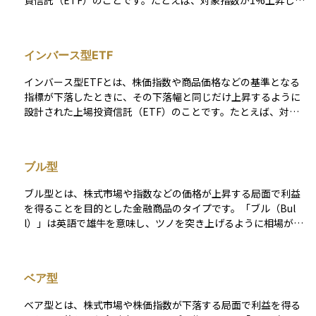
資信託（ETF）のことです。たとえば、対象指数が1%上昇した
ときに2%上昇する「2倍型ETF」や、逆に下落時に2倍下がる
「インバース型レバレッジETF」などが該当します。このよう
な商品は、短期的な値動きを狙って大きなリターンを得たい投
インバース型ETF
資家に向いており、日々の値動きに連動するよう設計されてい
るため、長期保有には向かない場合が多いです。 注意点とし
インバース型ETFとは、株価指数や商品価格などの基準となる
て、レバレッジ型ETFは日々の変動に対して倍率で連動するよ
指標が下落したときに、その下落幅と同じだけ上昇するように
うに調整されており、数日間にわたって保有すると複利効果や
設計された上場投資信託（ETF）のことです。たとえば、対象
ボラティリティの影響で、想定通りのパフォーマンスにならな
指数が1日で2%下がれば、そのインバース型ETFは約2%上が
いことがあります。したがって、デイトレードや短期の相場判
るように運用されます。これにより、相場の下落局面でも利益
断に基づく運用に適している一方、初心者にはリスク管理が難
を狙える手段として活用されます。 通常のETFは相場の上昇に
しい側面もあります。投資前には仕組みやリスク特性を十分に
ブル型
連動して価値が上がりますが、インバース型はその逆を狙う仕
理解することが大切です。
組みで、特に短期のヘッジ目的や、下落トレンドにおける投機
ブル型とは、株式市場や指数などの価格が上昇する局面で利益
的な取引に向いています。ただし、この商品も日次での値動き
を得ることを目的とした金融商品のタイプです。「ブル（Bul
に連動するよう設計されているため、長期保有では意図した成
l）」は英語で雄牛を意味し、ツノを突き上げるように相場が上
果が出にくい点に注意が必要です。ボラティリティが高い市場
昇するイメージから、「強気相場」を象徴する言葉として使わ
では、指数が元の水準に戻ってもETFの価格は回復しないこと
れます。ブル型の代表的な商品には、株価指数に対して2倍や3
があるため、理解と慎重な運用が求められます。
倍の値動きを目指すブル型ETFやブル型投資信託があり、上昇
ベア型
相場において通常より高いリターンを狙うことが可能です。 た
だし、価格が下がる局面では逆に損失が拡大しやすく、値動き
ベア型とは、株式市場や株価指数が下落する局面で利益を得る
の大きい「レバレッジ型商品」であることが多いため、短期売