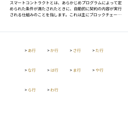
スマートコントラクトとは、あらかじめプログラムによって定
められた条件が満たされたときに、自動的に契約の内容が実行
される仕組みのことを指します。これは主にブロックチェーン
技術上で動作するもので、第三者の仲介なしに取引を実行でき
るのが特徴です。 たとえば、ある仮想通貨を送金する契約を
「○月○日に支払いが完了したら自動的に代金を送る」と設定
しておけば、その条件が満たされた時点でプログラムが自動的
に実行され、契約が履行されます。改ざんが難しく透明性が高
>
あ行
>
か行
>
さ行
>
た行
いため、金融取引、保険、不動産、サプライチェーンなどさま
ざまな分野で活用が期待されています。資産運用においても、
スマートコントラクトを活用した自動化された投資商品や金融
サービスが登場しており、分散型金融（DeFi）との結びつきが
>
な行
>
は行
>
ま行
>
や行
注目されています。
>
ら行
>
わ行