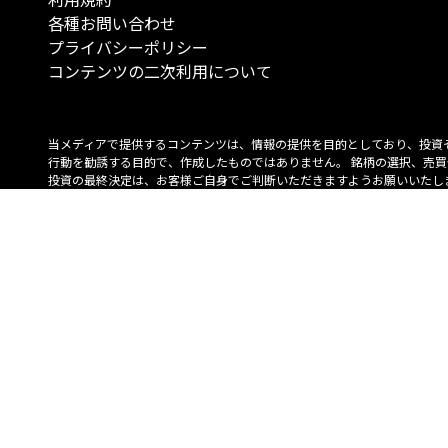
各種お問い合わせ
プライバシーポリシー
コンテンツの二次利用について
当メディアで提供するコンテンツは、情報の提供を目的としており、投資
行動を勧誘する目的で、作成したものではありません。 銘柄の選択、売買
投資の最終決定は、お客様ご自身でご判断いただきますようお願いいたしま
コンテンツの情報は、弊社が信頼できると判断した情報源から入手したも
が、その情報源の確実性を保証したものではありません。 また、本コンテ
載内容は、予告なしに変更することがあります。
「投資のコンシェルジュ」はMONO Investmentの登録商標です（登録商標
6527070号）。
Copyright © 2022 株式会社MONO Investment All rights reserved.