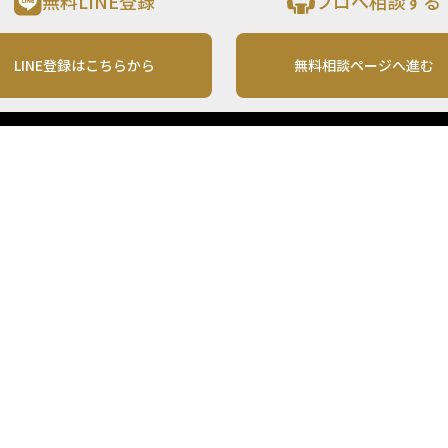
無料LINE登録
プロへ相談する
LINE登録はこちらから
無料相談ページへ進む
運営会社
利用規約
各種お問い合わせ
株式会社MONO Investment
プライバシーポリシー
コンテンツの二次利用
ンテンツは、情報の提供を目的としており、投資その他の行動を勧誘する目的で、作
投資の最終決定は、お客様ご自身でご判断いただきますようお願いいたします。 本
から入手したものですが、その情報源の確実性を保証したものではありません。 ま
があります。