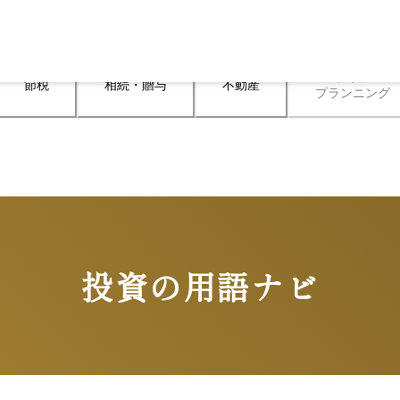
ライフ

節税
相続・贈与
不動産
プランニング
投資の用語ナビ