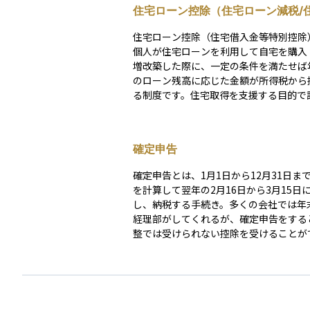
住宅ローン控除（住宅ローン減税/
金等特別控除）
住宅ローン控除（住宅借入金等特別控除
個人が住宅ローンを利用して自宅を購入
増改築した際に、一定の条件を満たせば
のローン残高に応じた金額が所得税から
る制度です。住宅取得を支援する目的で
ており、最大で13年間にわたり税負担を
ます。 控除額は原則として「年末のローン残高×
0.7％」を基準に算出され、各住宅区分
確定申告
られた借入限度額までが対象となります
きれなかった分は翌年度の住民税からも
確定申告とは、1月1日から12月31日ま
除されます。 適用を受けるにはいくつかの条件が
を計算して翌年の2月16日から3月15日
あります。主な要件は、①自ら居住する
し、納税する手続き。多くの会社では年
取得から6か月以内に入居し年末まで継
経理部がしてくれるが、確定申告をする
ること、③床面積が50㎡以上（一定要件
整では受けられない控除を受けることが
ば40㎡以上も可）、④返済期間が10年
合もある。確定申告をする必要がある人
ンであること、⑤合計所得が2,000万円
告をしないと加算税や延滞税が発生する
ること、などです。親族間の売買や勤務
無利子・超低利ローンは対象外となります
た、新築住宅は省エネ基準の適合が必須