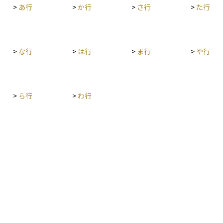
宅は借入
>
あ行
>
か行
>
さ行
>
た行
耐震基準
では耐震
ます。増
たせば対
>
な行
>
は行
>
ま行
>
や行
整で対応
の年末残
、省エネ
>
ら行
>
わ行
宅ロ
負担に大
や期限を
取得を進