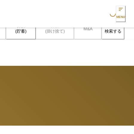
Loading...
MENU
保険

保険

M&A
検索する
(貯蓄)
(掛け捨て)