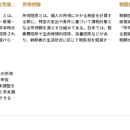
住宅借入
所得控除
税額
）とは、
所得控除とは、個人の所得にかかる税金を計算す
税額
・新築・
る際に、特定の支出や条件に基づいて課税対象と
直接
年末時点
なる所得額を減らす仕組みである。日本では、医
「所
控除され
療費控除や生命保険料控除、扶養控除などがあ
る間
設けられ
り、納税者の生活状況に応じて税負担を軽減する
税額
軽減でき
役割を果たす。これにより、所得が同じでも控除
でもよ
を活用することで実際の税額が変わることがあ
住宅
ごとに定め
る。控除額が大きいほど課税所得が減少し、納税
金控
。控除し
者の手取り額が増えるため、適切な活用が重要で
手続
一定額控
ある。
で、
での所得
す。
に申告
こと、②
る重
末調整を
続居住す
と年末調
を満たせ
できる場
以上のロー
が確定申
以下であ
。
先からの
。 ま
条件とさ