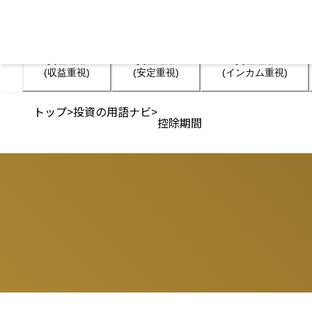
資産運用

資産運用

資産運用

(収益重視)
(安定重視)
(インカム重視)
トップ
>
投資の用語ナビ
>
控除期間