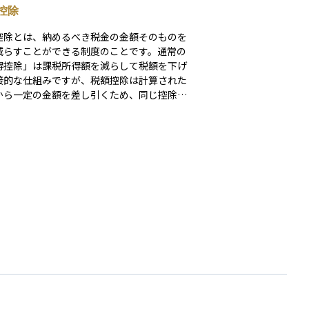
控除
控除とは、納めるべき税金の金額そのものを
減らすことができる制度のことです。通常の
得控除」は課税所得額を減らして税額を下げ
接的な仕組みですが、税額控除は計算された
から一定の金額を差し引くため、同じ控除額
り大きな節税効果があります。 たとえば、
ローン控除や配当控除、外国税額控除、寄附
除などが代表的です。適用には一定の条件や
きが必要ですが、制度を正しく活用すること
家計の負担を軽減することが可能になりま
特に資産運用や不動産投資などでも活用され
要な税制上の仕組みです。