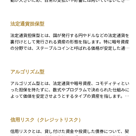
動が大きいため、日常の支払いや貯蓄には向いていないとされ
ますが、ステーブルコインはこの課題を解決することを目的と
しています。 多くのステーブルコインは、米ドルやユーロ、日
本円といった法定通貨と1対1の比率で価値を保つよう設計され
法定通貨担保型
ており、たとえば「1ステーブルコイン＝1ドル」となるよう
に、裏付けとなる資産を保有して安定性を確保します。そのた
法定通貨担保型とは、国が発行する円やドルなどの法定通貨を
め、暗号資産の技術的な利便性を維持しながら、価格の安定性
裏付けとして発行される資産の形態を指します。特に暗号資産
も兼ね備えており、送金や決済、資産の避難先として利用が広
の分野では、ステーブルコインと呼ばれる価格が安定した通貨
がっています。資産運用の視点からも、価格変動リスクを抑え
の仕組みに使われています。 例えば、1枚のコインの裏には同
つつ、ブロックチェーン技術の恩恵を受けたいと考える投資家
等の1ドルが準備金として保管されていることで、価格の変動が
にとって注目されている存在です。
小さくなり、安心して利用できるようになります。この仕組み
アルゴリズム型
によって、暗号資産を利用した送金や決済の利便性を高めつ
つ、価格の安定性を保つことが可能になります。
アルゴリズム型とは、法定通貨や暗号資産、コモディティとい
った担保を持たずに、数式やプログラムで決められた仕組みに
よって価値を安定させようとするタイプの資産を指します。特
にステーブルコインの分野で使われ、供給量を自動的に増やし
たり減らしたりすることで価格を調整します。 例えば価格が1
ドルより上がれば発行量を増やし、下がれば発行量を減らすよ
信用リスク（クレジットリスク）
うに設計されることで、相場を一定に保つことを狙います。た
だし、担保がないため市場の信頼が崩れると価格維持が難し
信用リスクとは、貸し付けた資金や投資した債券について、契
く、過去には大きな価格崩壊を経験した事例もあります。その