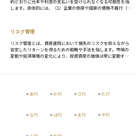
約どおりに元本や利息の支払いを受けられなくなる可能性を指
ため、革新的である一方、リスクの高さも理解する必要があり
します。具体的には、（1）企業の倒産や国家の債務不履行（い
ます。
わゆるデフォルト）、（2）利払いや元本返済の遅延、（3）返
済条件の不利な変更（債務再編＝デット・リストラクチャリン
グ）などが該当します。これらはいずれも投資元本の毀損や収
リスク管理
益の減少につながるため、信用リスクの管理は債券投資の基礎
として非常に重要です。 この信用リスクを定量的に評価する手
リスク管理とは、資産運用において損失のリスクを抑えながら
段のひとつが、格付会社による信用格付けです。格付は通常、A
安定したリターンを得るための戦略や手法を指します。市場の
AA（最上位）からD（デフォルト）までの等級で示され、投資
変動や経済環境の変化により、投資資産の価値は常に変動する
家にとってのリスク水準をわかりやすく表します。たとえば、
ため、適切なリスク管理を行うことが重要です。具体的には、
BBB格付けの5年債であれば、過去の統計に基づく累積デフォ
異なる資産クラスに分散投資することでリスクを分散させる、
ルト率はおおよそ1.5％前後とされています（S&Pグローバルの
投資対象の信用力や市場環境を定期的に見直す、ストップロス
データより）。ただし、格付はあくまで過去の情報に基づいた
（損切り）ルールを設定するなどの方法があります。また、長
「静的な指標」であり、市場環境の急変に即応しにくい側面が
期的な視点でリスク許容度を考慮しながらポートフォリオを調
あります。 そのため、市場ではよりリアルタイムなリスク指標
>
あ行
>
か行
>
さ行
>
た行
整することも有効です。適切なリスク管理を行うことで、市場
として、同年限の国債利回りとの差であるクレジットスプレッ
の急変動時にも冷静に対応し、資産の保全と成長のバランスを
ドが重視されます。これは「市場に織り込まれた信用リスク」
取ることが可能になります。
として機能し、スプレッドが拡大している局面では、投資家が
>
な行
>
は行
>
ま行
>
や行
より高いリスクプレミアムを求めていることを意味します。さ
らに、クレジット・デフォルト・スワップ（CDS）の保険料率
は、債務不履行リスクに加え、流動性やマクロ経済環境を反映
した即時性の高い指標として、機関投資家の間で広く活用され
>
ら行
>
わ行