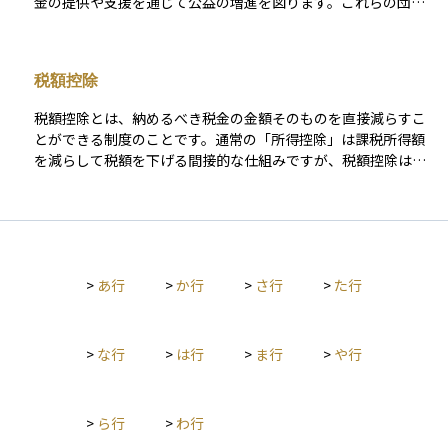
金の提供や支援を通じて公益の増進を図ります。これらの団体
の中には、保有する資産を運用し、その収益をもとに活動資金
を確保する仕組みを採用しているものもあります。 また、公益
法人に対する寄付については、税制上の優遇措置が設けられて
税額控除
いる場合があります。たとえば一定の要件を満たす法人への寄
付金は、法人税法上の損金として扱うことができる場合があ
税額控除とは、納めるべき税金の金額そのものを直接減らすこ
り、寄付を行う側にとっても税務上のメリットがあります（寄
とができる制度のことです。通常の「所得控除」は課税所得額
付先や金額、適用条件などにより異なります）。
を減らして税額を下げる間接的な仕組みですが、税額控除は計
算された税額から一定の金額を差し引くため、同じ控除額でも
より大きな節税効果があります。 たとえば、住宅ローン控除や
配当控除、外国税額控除、寄附金控除などが代表的です。適用
には一定の条件や手続きが必要ですが、制度を正しく活用する
ことで、家計の負担を軽減することが可能になります。特に資
>
あ行
>
か行
>
さ行
>
た行
産運用や不動産投資などでも活用される重要な税制上の仕組み
です。
>
な行
>
は行
>
ま行
>
や行
>
ら行
>
わ行