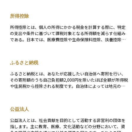
接差し引く仕組みがあり、所得税では最高で所得の40％相当ま
で控除に使える一方、住民税では寄附総額の一部を税額控除と
所得控除
して扱うことができます。 また、寄付をすれば自動的に控除が
受けられると考えられがちですが、寄付金控除はすべての寄付
所得控除とは、個人の所得にかかる税金を計算する際に、特定
に適用される一般的な仕組みではありません。税制上、控除の
の支出や条件に基づいて課税対象となる所得額を減らす仕組み
対象として位置づけられている寄付かどうかが重要であり、寄
である。日本では、医療費控除や生命保険料控除、扶養控除な
付先や寄付の性質によって扱いは異なります。この点を整理せ
どがあり、納税者の生活状況に応じて税負担を軽減する役割を
ずに「寄付＝控除」と短絡的に捉えると、手続きや判断を誤る
果たす。これにより、所得が同じでも控除を活用することで実
可能性があります。 ふるさと納税もこの制度の一形態であり、
際の税額が変わることがある。控除額が大きいほど課税所得が
自治体からの返礼品を受け取りつつ税負担を抑えられるため、
ふるさと納税
減少し、納税者の手取り額が増えるため、適切な活用が重要で
家計の節約や社会貢献の手段として人気があります。控除を受
ある。
けるには寄附先が法令で定める対象に該当することや、寄附金
ふるさと納税とは、あなたが応援したい自治体へ寄附を行い、
受領証明書を申告時に添付することが必要で、ワンストップ特
その寄附額のうち自己負担額2,000円を除いたほぼ全額が所得税
例が利用できる場合には確定申告をしなくても控除が適用され
や住民税から控除される制度です。自治体によっては地元の特
るケースもあります。
産品やサービスを返礼品として受け取れるため、実質的な税負
担を抑えつつ地域貢献もできる仕組みとして人気があります。
控除を受けるには、寄附金受領証明書を添付して確定申告を行
公益法人
う方法と、年間5自治体以内で利用できるワンストップ特例申請
の2通りがあり、申請手続きの簡便さも魅力です。寄附限度額は
公益法人とは、社会貢献を目的として活動する非営利の団体を
所得や家族構成によって異なるため、シミュレーションで上限
指します。主に教育、医療、文化活動などの分野において、資
額を把握してから活用することが大切です。