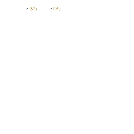
>
ら行
>
わ行