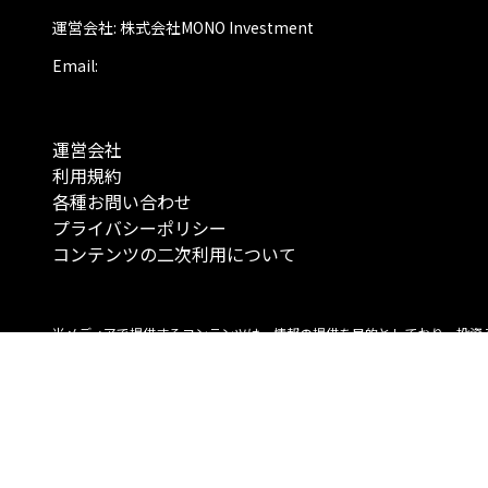
運営会社: 株式会社MONO Investment
Email:
運営会社
利用規約
各種お問い合わせ
プライバシーポリシー
コンテンツの二次利用について
当メディアで提供するコンテンツは、情報の提供を目的としており、投資
行動を勧誘する目的で、作成したものではありません。 銘柄の選択、売買
投資の最終決定は、お客様ご自身でご判断いただきますようお願いいたしま
コンテンツの情報は、弊社が信頼できると判断した情報源から入手したも
が、その情報源の確実性を保証したものではありません。 また、本コンテ
載内容は、予告なしに変更することがあります。