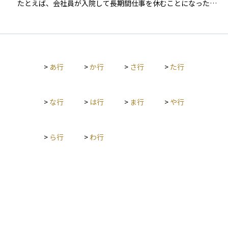
たとえば、会社員が入院して長期間仕事を休むことになった
際、その間の給与が減ったり支払われなくなったりするリスク
に備えて、保険金が支払われる仕組みになっています。 生活費
や住宅ローン、教育費など、働けなくなっても継続的に必要と
なる支出を支える役割があり、特に自営業者やフリーランスの
ように公的な補償が薄い立場の人にとって重要な保障手段で
>
あ行
>
か行
>
さ行
>
た行
す。公的医療保険ではカバーしきれない「収入の途絶」に備え
ることで、生活の安定を支える保険のひとつとして活用されて
います。
>
な行
>
は行
>
ま行
>
や行
>
ら行
>
わ行