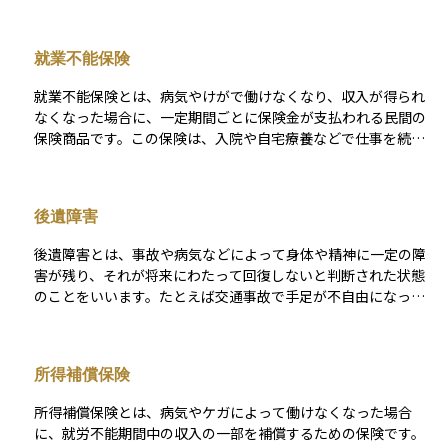
とは異なり、まだ働き盛りの年齢であっても、障害の状態に応
じて生活を支えるために支給されるものです。 受け取るために
は、初診日の時点で年金制度に加入していたことや、一定の保
就業不能保険
険料納付要件を満たしていること、そして障害の程度が法律で
定められた等級に該当することが必要です。障害年金には「障
就業不能保険とは、病気やけがで働けなくなり、収入が得られ
害基礎年金」と「障害厚生年金」の2種類があり、どの年金制度
なくなった場合に、一定期間ごとに保険金が支払われる民間の
に加入していたかによって対象や支給額が異なります。これは
保険商品です。この保険は、入院や自宅療養などで仕事を続け
障害を抱えながらも暮らしていく人の経済的な支えとなる大切
られない状況が長引いたときに、生活費やローン返済などの家
な制度です。
計の負担を軽減するために設けられています。 公的な障害年金
制度ではカバーしきれない部分を補う目的があり、自営業者や
後遺障害
フリーランスなど、収入の保障が不安定な人に特に注目されて
います。保障内容や支払期間、免責期間などは契約ごとに異な
後遺障害とは、事故や病気などによって身体や精神に一定の障
るため、自分の職業やライフスタイルに合わせて選ぶことが大
害が残り、それが将来にわたって回復しないと判断された状態
切です。
のことをいいます。たとえば交通事故で手足が不自由になった
り、視力や聴力が低下して元に戻らなくなった場合などが該当
します。 このような障害が残ったときには、労災保険や自動車
保険、公的年金制度などから一定の補償や給付を受けることが
所得補償保険
できます。公的年金制度の中では、障害年金の認定に関係して
おり、等級に応じて支給額が変わる場合があります。生活への
所得補償保険とは、病気やケガによって働けなくなった場合
影響が長期にわたるため、資産運用や生活設計においても重要
に、就労不能期間中の収入の一部を補償するための保険です。
な考慮点となります。