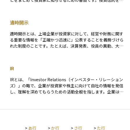
どをまとめて投資家に知らせるための書類です。投資信託を管
理・運用している運用会社が作成し、通常は半年または1年ごと
に発行されます。報告書には、基準価額の推移や分配金の実
績、市場環境の変化なども記載されており、投資家が自分の資
適時開示
産がどのように運用され、どのような成果が出ているのかを確
認する手助けになります。初心者にとっても、自分の資産がど
適時開示とは、上場企業が投資家に対して、経営や財務に関す
こに投資され、どのような結果を生んでいるのかを理解するう
る重要な情報を「正確かつ迅速に」公表することを義務づけら
えで、非常に役立つ資料です。
れた制度のことです。たとえば、決算発表、役員の異動、大口
取引の発生、業績予想の修正、合併・買収（M&A）など、市場
に影響を与える可能性のある情報は、一定のルールに基づいて
速やかに開示する必要があります。これは、株式市場の公正性
IR
と透明性を確保し、すべての投資家が平等に情報を得られるよ
うにするための仕組みです。 適時開示が適切に行われること
IRとは、「Investor Relations（インベスター・リレーション
で、インサイダー取引の防止や投資家の信頼維持にもつながり
ズ）」の略で、企業が投資家や株主に向けて自社の情報を発信
ます。日本では東京証券取引所の「適時開示規則」によって制
し、理解を深めてもらうための活動全般を指します。企業は自
度化されており、企業には「TDnet（適時開示情報閲覧サービ
社の経営方針や財務状況、将来の成長戦略などを積極的に開示
ス）」を通じた情報発信が求められています。資産運用や企業
し、投資家との信頼関係を築こうとします。IR活動がしっかり
分析を行う上では、適時開示情報を活用することで、迅速かつ
している企業は、投資家からの評価も高まりやすく、資金調達
正確な判断が可能になります。
や株価の安定にも良い影響を与えるとされています。投資初心
者にとっても、IR活動を通じて企業の透明性や誠実さを見極め
>
あ行
>
か行
>
さ行
>
た行
ることができます。