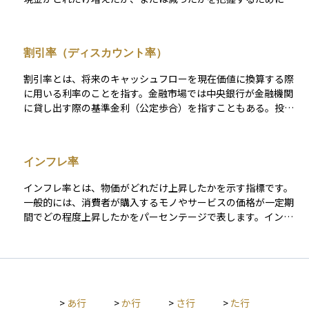
われます。キャッシュフローは大きく3つに分かれます。 1つ目
は本業による収益や費用を示す「営業キャッシュフロー」、2つ
目は資産の購入や売却に関連する「投資キャッシュフロー」、3
割引率（ディスカウント率）
つ目は借入金や配当などの「財務キャッシュフロー」です。 キ
ャッシュフローがプラスであれば手元にお金が増えている状
割引率とは、将来のキャッシュフローを現在価値に換算する際
態、マイナスであれば減っている状態を示します。これを理解
に用いる利率のことを指す。金融市場では中央銀行が金融機関
することで、資産の健全性や投資先の実態を見極めることがで
に貸し出す際の基準金利（公定歩合）を指すこともある。投資
き、初心者でも資金管理や投資判断の基礎として役立てられま
においては、割引率が高いほど将来の価値が低く評価されるた
す。
め、企業価値評価や債券価格の算出において重要な指標とな
る。
インフレ率
インフレ率とは、物価がどれだけ上昇したかを示す指標です。
一般的には、消費者が購入するモノやサービスの価格が一定期
間でどの程度上昇したかをパーセンテージで表します。インフ
レ率が高いと物価が上がり、同じ金額でも購入できる商品が少
なくなります。逆にインフレ率が低い、またはマイナスの場合
は物価が安定または下落している状態を示します。
>
あ行
>
か行
>
さ行
>
た行