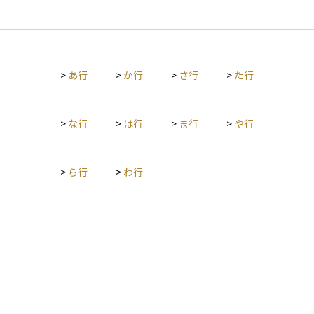
が目減りすることもあります。そのときに、どのくらいの下落
まで冷静に対応できるか、また生活に支障が出ないかという観
点で、自分のリスク許容度を見極めることが大切です。 年齢、
収入、資産の状況、投資経験、投資の目的などによって人それ
ぞれ異なり、リスク許容度が高い人は価格変動の大きい商品に
>
あ行
>
か行
>
さ行
>
た行
も挑戦できますが、低い人は安定性の高い商品を選ぶほうが安
心です。自分のリスク許容度を正しく理解することで、無理の
ない投資計画を立てることができます。
>
な行
>
は行
>
ま行
>
や行
>
ら行
>
わ行