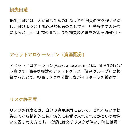
旅行資金」といった具合に、資金の性質や用途を主観的に分け
損失回避
ます。資産運用においては、この傾向が合理的判断を妨げるこ
とがあり、本来は同じ価値を持つお金でも、メンタルアカウン
損失回避とは、人が同じ金額の利益よりも損失の方を強く意識
ティングによって異なる扱いをしてしまいます。この考え方を
し、避けようとする心理的傾向のことです。行動経済学の研究
理解することで、資金配分や投資判断の偏りを見直すことがで
によると、人は利益の喜びよりも損失の苦痛をおよそ2倍以上強
きます。
く感じるとされます。資産運用では、この傾向が投資家の行動
に大きな影響を与え、含み損のある資産を売らずに保有し続け
たり、損失を恐れて有望な投資機会を逃したりする原因になり
アセットアロケーション（資産配分）
ます。損失回避を理解することは、感情に左右されない冷静な
判断を下し、長期的に合理的な投資行動を維持するために重要
アセットアロケーション(Asset allocation)とは、資産配分とい
です。
う意味で、資金を複数のアセットクラス（資産グループ）に投
資することで、投資リスクを分散しながらリターンを獲得する
ための資産運用方法。アセットアロケーションは戦略的アセッ
トアロケーションと戦術的アセットアロケーションの２つを組
み合わせることで行われ、前者は中長期的に投資目的・リスク
リスク許容度
許容度・投資機関に基づいて資産配分を決定し、後者は短期的
に投資対象の資産特性に基づいて資産配分を決定する。
リスク許容度とは、自分の資産運用において、どれくらいの損
失までなら精神的にも経済的にも受け入れられるかという度合
いを表す考え方です。 投資には必ずリスクが伴い、時には資産