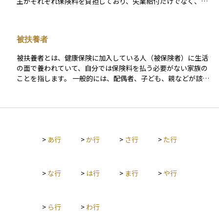
主がそれぞれ保険料を負担しており、失業給付だけでなく、教
育訓練給付や育児休業給付なども提供されます。 この制度は、
収入が途絶えた際の生活資金を一定期間補う役割を果たし、資
産の取り崩しを抑えるという意味でも、資産運用と補完的な関
被扶養者
係にあります。雇用の安定を図るとともに、労働市場のセーフ
ティネットとして重要な位置を占めています。
被扶養者とは、健康保険に加入している人（被保険者）に生活
の面で養われていて、自分では保険料を払う必要がない家族の
ことを指します。 一般的には、配偶者、子ども、親などが該当
しますが、その人の年収が一定額以下であることなど、いくつ
かの条件を満たす必要があります。たとえば、専業主婦（また
は主夫）や収入の少ない学生の子どもなどが典型的な例です。
被扶養者は、自分で健康保険に加入していなくても、扶養して
いる被保険者の健康保険を通じて医療を受けることができ、医
>
あ行
>
か行
>
さ行
>
た行
療費の一部負担で済みます。 この仕組みによって、家族全体の
保険料負担が軽減されるメリットがあります。ただし、就職な
どで収入が増えた場合には扶養から外れ、自分自身で保険に加
入する必要があります。
>
な行
>
は行
>
ま行
>
や行
>
ら行
>
わ行