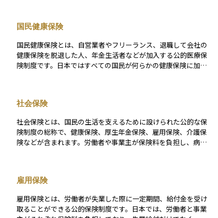
務先を通じて「被用者保険」に加入し、自営業者や無職の人は
市区町村が運営する「国民健康保険」に加入します。保険料は
国民健康保険
収入などに応じて決まり、原則として医療費の自己負担は3割で
済みます。また、扶養されている家族（被扶養者）も一定の条
国民健康保険とは、自営業者やフリーランス、退職して会社の
件を満たせば保険の対象となり、個別に保険料を支払わなくて
健康保険を脱退した人、年金生活者などが加入する公的医療保
も医療サービスを受けられる仕組みになっています。健康保険
険制度です。日本ではすべての国民が何らかの健康保険に加入
は日常生活の安心を支える基本的な社会保障制度のひとつで
する「国民皆保険制度」が採用されており、会社員や公務員が
す。
加入する「被用者保険」に対して、それ以外の人が加入するの
がこの国民健康保険です。 市区町村が運営主体となっており、
社会保険
加入・脱退の手続きや保険料の納付、医療費の給付などは、住
民票のある自治体で行います。保険料は前年の所得や世帯の構
社会保険とは、国民の生活を支えるために設けられた公的な保
成に応じて決まり、原則として医療機関では医療費の3割を自己
険制度の総称で、健康保険、厚生年金保険、雇用保険、介護保
負担すれば診療を受けられます。病気やけが、出産などの際に
険などが含まれます。労働者や事業主が保険料を負担し、病気
医療費の支援を受けるための基本的な仕組みであり、フリーラ
や高齢による収入減少、失業時の経済的支援を受けることがで
ンスや非正規労働者にとっては重要な生活保障となる制度で
きます。社会全体でリスクを分担し、生活の安定を図る仕組み
す。
です。 また、社会保険は万が一の備えとして機能し、資産運用
雇用保険
においては「公的保障の不足分をどのように補うか」を考える
前提となる存在です。
雇用保険とは、労働者が失業した際に一定期間、給付金を受け
取ることができる公的保険制度です。日本では、労働者と事業