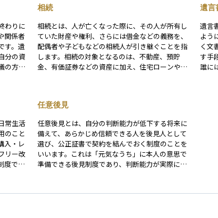
相続
遺言
終わりに
相続とは、人が亡くなった際に、その人が所有し
遺言
や関係者
ていた財産や権利、さらには借金などの義務を、
よう
です。遺
配偶者や子どもなどの相続人が引き継ぐことを指
く文
自分の資
します。相続の対象となるのは、不動産、預貯
す手
儀の方
金、有価証券などの資産に加え、住宅ローンや借
誰に
理などに
入金などの負債も含まれるため、慎重な対応が求
す。
、家族の
められます。 相続が発生すると、まずは誰がどの
を防
なりま
財産をどの程度受け取るかを決める「遺産分割」
たり
任意後見
の手続きが必要になります。この分配は、民法で
言書
おくこと
定められた割合に基づく「法定相続」によって進
成す
日常生活
任意後見とは、自分の判断能力が低下する将来に
るように
めることもあれば、亡くなった方が遺言書を残し
書遺
用のこと
備えて、あらかじめ信頼できる人を後見人として
の整理
ていた場合は、その内容に従って行われることも
いて
購入・レ
選び、公正証書で契約を結んでおく制度のことを
を形にす
あります。 資産運用の観点では、相続によって得
役割
フリー改
いいます。これは「元気なうち」に本人の意思で
た財産をいかに管理し、長期的に活かしていくか
制度で
準備できる後見制度であり、判断能力が実際に低
が重要なテーマとなります。たとえば、相続した
割の自己負
下したときに、家庭裁判所の監督のもとで任意後
不動産を売却して資産を分散投資に振り向けるケ
用外の費
見人が正式に活動を開始します。 任意後見人は、
ースや、相続した株式をそのまま長期保有する戦
小さくあ
本人の財産管理や生活支援などを本人の希望に沿
略など、相続後の運用方針によって将来の資産価
って行うことができるため、自分らしい生活を維
値が大きく変わる可能性もあります。 また、相続
スを利用す
持するための手段として注目されています。法定