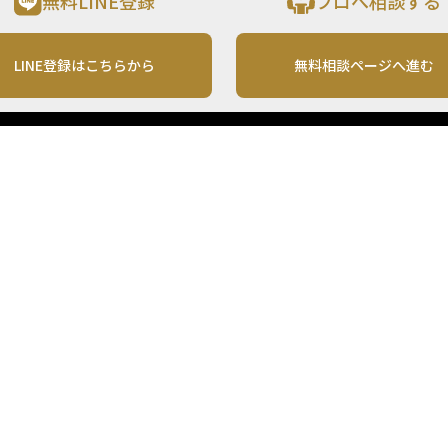
無料LINE登録
プロへ相談する
LINE登録はこちらから
無料相談ページへ進む
運営会社
利用規約
各種お問い合わせ
株式会社MONO Investment
プライバシーポリシー
コンテンツの二次利用
ンテンツは、情報の提供を目的としており、投資その他の行動を勧誘する目的で、作
投資の最終決定は、お客様ご自身でご判断いただきますようお願いいたします。 本
から入手したものですが、その情報源の確実性を保証したものではありません。 ま
があります。