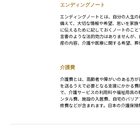
エンディングノート
エンディングノートとは、自分の人生の
備えて、大切な情報や希望、思いを家族
に伝えるために記しておくノートのこと
言書のような法的効力はありませんが、
産の内容、介護や医療に関する希望、葬
法、相続に関する意向、SNSや口座の管
ついて、あらかじめ整理しておくことで
負担を減らし、トラブルを防ぐ手助けに
介護費
す。 資産運用の観点でも、保有している金融資産
や保険、不動産などの情報を明確にして
介護費とは、高齢者や障がいのある方が
で、相続人がスムーズに把握・管理でき
を送るうえで必要となる支援にかかる費
なります。エンディングノートは「人生
で、介護サービスの利用料や福祉用具の
帳」とも言える存在であり、自分の意思
ンタル費、施設の入居費、自宅のバリア
る大切な準備の一つです。
修費などが含まれます。日本の介護保険
は、要介護認定を受けた方は原則1～3
担でサービスを利用できますが、保険適
用や長期利用により、合計負担は決して
りません。 在宅介護では、例えば要介護3の方が
週3回の訪問介護と週2回のデイサービ