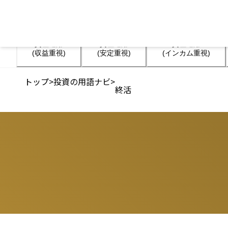
資産運用

資産運用

資産運用

(収益重視)
(安定重視)
(インカム重視)
トップ
>
投資の用語ナビ
>
終活