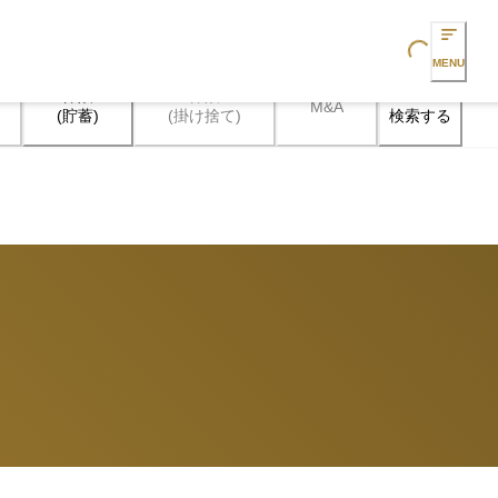
Loading...
MENU
保険

保険

M&A
検索する
(貯蓄)
(掛け捨て)