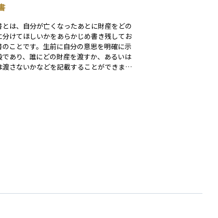
書
書とは、自分が亡くなったあとに財産をどの
に分けてほしいかをあらかじめ書き残してお
書のことです。生前に自分の意思を明確に示
段であり、誰にどの財産を渡すか、あるいは
は渡さないかなどを記載することができま
遺言書があることで、相続人同士のトラブル
いだり、法定相続とは異なる分け方を実現し
することが可能になります。法的に有効な遺
にするためには、決められた形式に沿って作
る必要があります。代表的な形式には自筆証
言や公正証書遺言があります。資産運用にお
も、相続の計画を立てるうえで非常に重要な
を果たします。