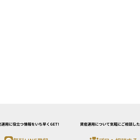
| | 在宅介
50万円 |
 0円 |
 | 約30
が、介護
間が長期
珍しくあ
（高額介
保険・就
運用やラ
とが重要
産運用に役立つ情報をいち早くGET!
資産運用について気軽にご相談した