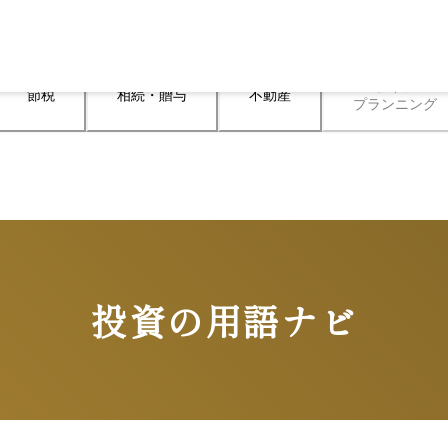
ライフ

節税
相続・贈与
不動産
プランニング
投資の用語ナビ