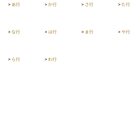
には相続税の申告・納付期限や、不動産の名義変
>
あ行
>
か行
>
さ行
>
た行
己負担は
後見と違い、自分で「誰に、何を任せるか」を決
更、金融機関での手続きなど、時間的制約と法的
1.5万
めておける点が特徴です。高齢化や認知症のリス
手続きが伴うため、早めの準備と専門家のサポー
なり、平
クが高まる中で、資産や生活の管理を将来にわた
トが不可欠です。資産を次世代へスムーズに引き
を想定す
って安心して託すための、重要な準備の一つで
継ぎ、無駄なコストやトラブルを避けるために
す。初心者にとっても、「自分の老後を自分で選
>
な行
>
は行
>
ま行
>
や行
も、生前からの対策と継続的な資産設計が求めら
費用は約
ぶ」ための有効な制度として知っておく価値があ
れます。
かりませ
ります。
入所すれ
施設（老
>
ら行
>
わ行
多く、月
して数百
25〜35
円の月額
場合、総費
護保険の支
すのレンタ
す。加え
などの一
するとさ